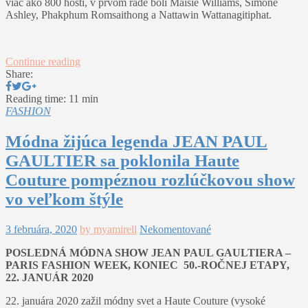
viac ako 800 hostí, v prvom rade boli Maisie Williams, Simone
Ashley, Phakphum Romsaithong a Nattawin Wattanagitiphat.
Continue reading
Share:
Reading time: 11 min
FASHION
Módna žijúca legenda JEAN PAUL
GAULTIER sa poklonila Haute
Couture pompéznou rozlúčkovou show
vo veľkom štýle
3 februára, 2020
by myamirell
Nekomentované
POSLEDNÁ MÓDNA SHOW JEAN PAUL GAULTIERA –
PARIS FASHION WEEK, KONIEC 50.-ROČNEJ ETAPY,
22. JANUÁR 2020
22. januára 2020 zažil módny svet a Haute Couture (vysoké