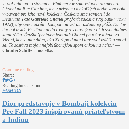
a požiadal ma o stretnutie. Plná nervov som vstúpila do ateliéru
Chanel na Rue Cambon, ale v priebehu niekoľkých hodín som bola
vybavená pre jeho novú kolekciu. Čoskoro sme zamierili do
Deauville (kde
Gabrielle Chanel
prvýkrát založila svoj butik v roku
1913
), aby sme nakrútili kampaň na vetrom ošľahanej pláži. Karlov
tím bol tesný. Privítali ma do rodiny a s mnohými z nich som dodnes
kamarátka. Ďalšia špeciálna kampaň Chanel po rokoch bola vo
Viedni, kde si pamätám, ako Karl pred nami tancoval valčík a smial
sa. To zostáva mojou najobľúbenejšou spomienkou na neho
.“ —
Claudia Schiffer
, modelka.
Continue reading
Share:
Reading time: 17 min
FASHION
Dior predstavuje v Bombaji kolekciu
Pre Fall 2023 inšpirovanú priateľstvom
a Indiou