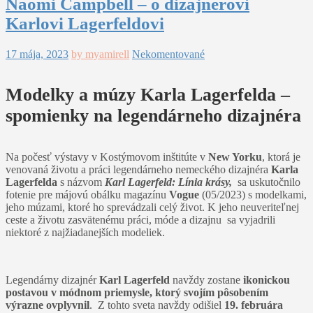
Naomi Campbell – o dizajnérovi
Karlovi Lagerfeldovi
17 mája, 2023
by myamirell
Nekomentované
Modelky a múzy Karla Lagerfelda –
spomienky na legendárneho dizajnéra
Na počesť výstavy v Kostýmovom inštitúte v
New Yorku
, ktorá je
venovaná životu a práci legendárneho nemeckého dizajnéra
Karla
Lagerfelda
s názvom
Karl Lagerfeld: Línia krásy,
sa uskutočnilo
fotenie pre májovú obálku magazínu
Vogue
(05/2023) s modelkami,
jeho múzami, ktoré ho sprevádzali celý život. K jeho neuveriteľnej
ceste a životu zasvätenému práci, móde a dizajnu sa vyjadrili
niektoré z najžiadanejších modeliek.
Legendárny dizajnér
Karl Lagerfeld
navždy zostane
ikonickou
postavou v módnom priemysle, ktorý svojím pôsobením
výrazne ovplyvnil
. Z tohto sveta navždy odišiel
19. februára