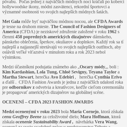
pôvabu. Počas jednej z najväčších módnych nocí kráčali po koberci
hollywoodske ikony, módni zasvätenci, rekordní športovci a
významné osobnosti vo svojich najlepších módnych šatách.
Met Gala
môže byť najväčšou módnou nocou, ale
CFDA Awards
je tesne na druhom mieste.
The Council of Fashion Designers of
America
(CFDA) je neziskové združenie založené v roku
1962
s
členmi
458 popredných amerických dizajnérov
dámskeho,
pánskeho oblečenia, šperkov, okuliarov a doplnkov. Každý rok sa tí
najlepší a najjasnejší stretávajú vo svojich najlepších outfitoch, aby
oslávili veľké víťazstvá v minulom roku a rok 2023 nebol
výnimkou.
Medzi účastníkmi podujatia známeho ako „
Oscary módy
„, boli :
Kim Kardashian, Lola Tung, Chloë Sevigny, Teyana Taylor
a
Martha Stewart
, herečka
Avo Edebiri
, herečka
Cynthia Erivo
a ďalší . CFDA Fashion Awards je jedna z najväčších udalostí roka
pre
odborníkov z
odvetvia a kreatívcov, keďže cieľom ceremoniálu
je propagovať amerických dizajnérov na globálnej scéne.
OCENENÍ – CFDA 2023 FASHION AWARDS
Medzi ocenenými v roku 2023
bola
Maria Cornejo
, ktorá získala
cenu Geoffrey Beene
za celoživotné dielo;
Mara Hoffman
, ktorá
získala
ocenenie Sustainability Award ,
návrhárka
Vera Wang
,
ocenená za svoju svadobnú prácu v predstavenstve Tribute a