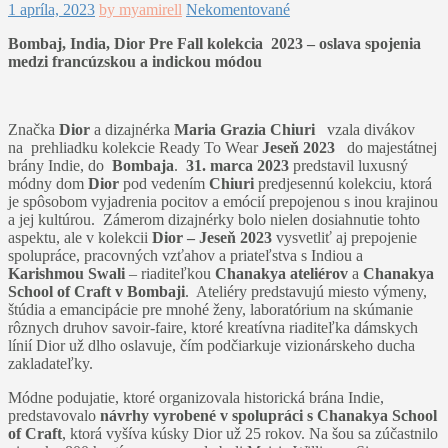
1 apríla, 2023
by myamirell
Nekomentované
Bombaj, India, Dior Pre Fall kolekcia 2023 – oslava spojenia
medzi francúzskou a indickou módou
Značka
Dior
a dizajnérka
Maria Grazia Chiuri
vzala divákov
na prehliadku kolekcie Ready To Wear
Jeseň 2023
do majestátnej
brány Indie, do
Bombaja
.
31. marca 2023
predstavil luxusný
módny dom
Dior
pod vedením
Chiuri
predjesennú kolekciu, ktorá
je spôsobom vyjadrenia pocitov a emócií prepojenou s inou krajinou
a jej kultúrou. Zámerom dizajnérky bolo nielen dosiahnutie tohto
aspektu, ale v kolekcii
Dior – Jeseň 2023
vysvetliť aj prepojenie
spolupráce, pracovných vzťahov a priateľstva s Indiou a
Karishmou Swali
– riaditeľkou
Chanakya ateliérov
a
Chanakya
School of Craft v Bombaji
. Ateliéry predstavujú miesto výmeny,
štúdia a emancipácie pre mnohé ženy, laboratórium na skúmanie
rôznych druhov savoir-faire, ktoré kreatívna riaditeľka dámskych
línií Dior už dlho oslavuje, čím podčiarkuje vizionárskeho ducha
zakladateľky.
Módne podujatie, ktoré organizovala historická brána Indie,
predstavovalo
návrhy vyrobené v spolupráci s Chanakya School
of Craft
, ktorá vyšíva kúsky Dior už 25 rokov. Na šou sa zúčastnilo