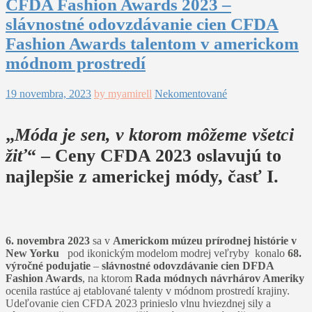
CFDA Fashion Awards 2023 –
slávnostné odovzdávanie cien CFDA
Fashion Awards talentom v americkom
módnom prostredí
19 novembra, 2023
by myamirell
Nekomentované
„
Móda je sen, v ktorom môžeme všetci
žiť
“ – Ceny CFDA 2023 oslavujú to
najlepšie z americkej módy, časť I.
6. novembra 2023
sa v
Americkom múzeu prírodnej histórie v
New Yorku
pod ikonickým modelom modrej veľryby konalo
68.
výročné podujatie
–
slávnostné odovzdávanie cien DFDA
Fashion Awards
, na ktorom
Rada módnych návrhárov Ameriky
ocenila rastúce aj etablované talenty v módnom prostredí krajiny.
Udeľovanie cien CFDA 2023 prinieslo vlnu hviezdnej sily a