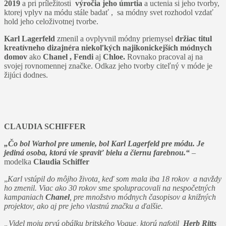
2019
a pri príležitosti
výročia jeho úmrtia
a uctenia si jeho tvorby,
ktorej vplyv na módu stále badať , sa módny svet rozhodol vzdať
hold jeho celoživotnej tvorbe.
Karl Lagerfeld
zmenil a ovplyvnil módny priemysel
držiac titul
kreatívneho dizajnéra niekoľkých najikonickejších módnych
domov
ako
Chanel ,
Fendi
aj
Chloe.
Rovnako pracoval aj na
svojej rovnomennej značke. Odkaz jeho tvorby citeľný v móde je
žijúci dodnes.
CLAUDIA SCHIFFER
„Čo bol Warhol pre umenie, bol Karl Lagerfeld pre módu. Je
jediná osoba, ktorá vie spraviť bielu a čiernu farebnou.“
–
modelka
Claudia Schiffer
„
Karl vstúpil do môjho života, keď som mala iba 18 rokov a navždy
ho zmenil. Viac ako 30 rokov sme spolupracovali na nespočetných
kampaniach
Chanel
, pre množstvo módnych časopisov a knižných
projektov, ako aj pre jeho vlastnú značku a ďalšie.
„Videl moju prvú obálku britského Vogue, ktorú nafotil
Herb Ritts