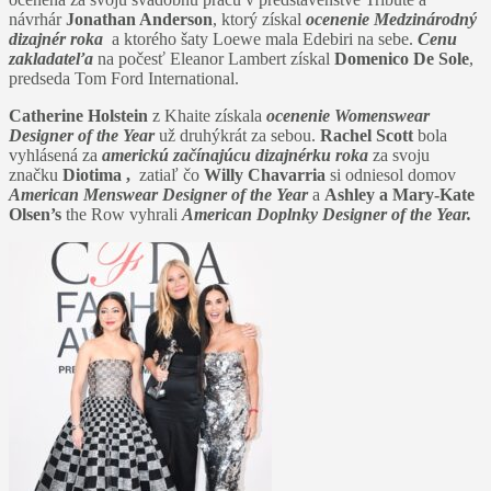
návrhár
Jonathan Anderson
, ktorý získal
ocenenie Medzinárodný
dizajnér roka
a ktorého šaty Loewe mala Edebiri na sebe.
Cenu
zakladateľa
na počesť Eleanor Lambert získal
Domenico De Sole
,
predseda Tom Ford International.
Catherine Holstein
z Khaite získala
ocenenie Womenswear
Designer of the Year
už druhýkrát za sebou.
Rachel Scott
bola
vyhlásená za
americkú začínajúcu dizajnérku roka
za svoju
značku
Diotima ,
zatiaľ čo
Willy Chavarria
si odniesol domov
American Menswear Designer of the Year
a
Ashley a Mary-Kate
Olsen’s
the Row vyhrali
American Doplnky Designer of the Year.