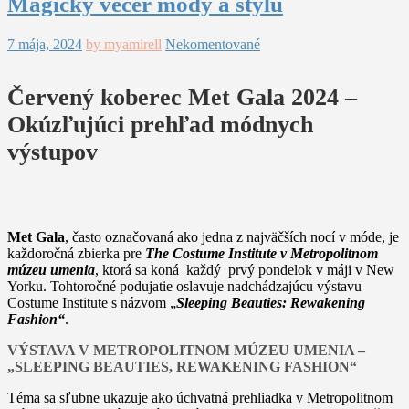
Magický večer módy a štýlu
7 mája, 2024
by myamirell
Nekomentované
Červený koberec Met Gala 2024 –
Okúzľujúci prehľad módnych
výstupov
Met Gala
, často označovaná ako jedna z najväčších nocí v móde, je
každoročná zbierka pre
The Costume Institute v Metropolitnom
múzeu umenia
, ktorá sa koná každý prvý pondelok v máji v New
Yorku. Tohtoročné podujatie oslavuje nadchádzajúcu výstavu
Costume Institute s názvom „
Sleeping Beauties: Rewakening
Fashion“
.
VÝSTAVA V METROPOLITNOM MÚZEU UMENIA –
„SLEEPING BEAUTIES, REWAKENING FASHION“
Téma sa sľubne ukazuje ako úchvatná prehliadka v Metropolitnom