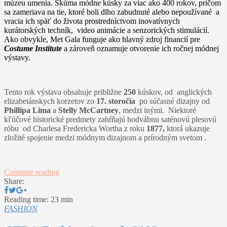
múzeu umenia. Skúma módne kúsky za viac ako 400 rokov, pričom
sa zameriava na tie, ktoré boli dlho zabudnuté alebo nepoužívané a
vracia ich späť do života prostredníctvom inovatívnych
kurátorských techník, video animácie a senzorických stimulácií​.
Ako obvykle, Met Gala funguje ako hlavný zdroj financií pre
Costume Institute
a zároveň oznamuje otvorenie ich ročnej módnej
výstavy.
Tento rok výstava obsahuje približne
250
kúskov, od anglických
elizabetánskych korzetov zo
17. storočia
po súčasné dizajny od
Phillipa Lima
a
Stelly McCartney
, medzi inými. Niektoré
kľúčové historické predmety zahŕňajú hodvábnu saténovú plesovú
róbu od Charlesa Fredericka Wortha z roku
1877,
ktorá ukazuje
zložité spojenie medzi módnym dizajnom a prírodným svetom .
Continue reading
Share:
Reading time: 23 min
FASHION