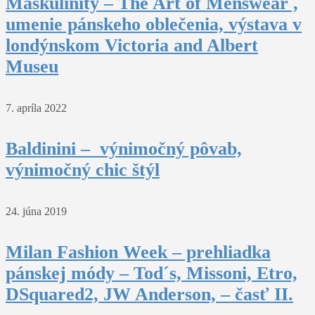
Maskulinity – The Art of Menswear ,
umenie pánskeho oblečenia, výstava v
londýnskom Victoria and Albert
Museu
7. apríla 2022
Baldinini – výnimočný pôvab,
výnimočný chic štýl
24. júna 2019
Milan Fashion Week – prehliadka
pánskej módy – Tod´s, Missoni, Etro,
DSquared2, JW Anderson, – časť II.