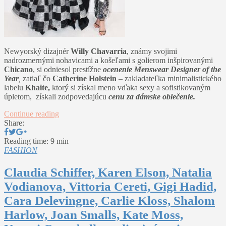
Newyorský dizajnér
Willy Chavarria
, známy svojimi
nadrozmernými nohavicami a košeľami s golierom inšpirovanými
Chicano
, si odniesol prestížne
ocenenie Menswear Designer of the
Year
,
zatiaľ čo
Catherine Holstein
– zakladateľka minimalistického
labelu
Khaite,
ktorý si získal meno vďaka sexy a sofistikovaným
úpletom, získali zodpovedajúcu
cenu za dámske oblečenie.
Continue reading
Share:
Reading time: 9 min
FASHION
Claudia Schiffer, Karen Elson, Natalia
Vodianova, Vittoria Cereti, Gigi Hadid,
Cara Delevingne, Carlie Kloss, Shalom
Harlow, Joan Smalls, Kate Moss,