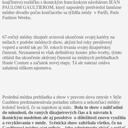
krajčírstvo) rozlúčku s ikonickým francúzskym návrhárom JEAN
PAULOM GAULTIEROM, ktorý naposledy predviedol famózne
módne divadlo počas končiaceho sa týždňa módy v Paríži, Paris
Fashion Weeku.
67-ročný módny dizajnér avizoval ukončenie svojej kariéry na
mólach v podobe módnych show, akými bol roky preslávený
vopred a urobil tak po 50. rokoch trvania svojej dizajnérskej
činnosti. Neznamená to však definitívny koniec jeho tvorby, týmto
ohlásil iba ukončenie aktívnej činnosti na módnych prehliadkach
Haute Couture a začiatok novej etapy. Tá ale nateraz ostáva
zahalená rúškom tajomstva.
Posledná módna prehliadka a show v pravom slova zmysle v štýle
Gaultiera predznamenávala poriadnu zábavu a nekončiaci módny
kolotoč kreácií, čo sa napokon aj stalo.
Bola to show s náhľadmi
do minulosti, do raných dizajnérových čias a k návratu k
ikonickým modelom ale aj posolstvo o dôležitosti znovu využitia
a recyklovania v móde. Scénická show zahŕňala všetko, čo na
Gaultierovi módny svet miluje – jeho odmietnutie objať a prijať