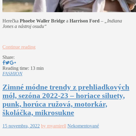
Herečka
Phoebe Waller Bridge
a
Harrison Ford
–
„Indiana
Jones a nástroj osudu“
Continue reading
Share:
Reading time: 13 min
FASHION
Zimné módne trendy z prehliadkových
mól, sezóna 2022-23 – horiace siluety,
punk, horúca ružová, motorkár,
školáčka, mikrosukne
15 novembra, 2022
by myamirell
Nekomentované