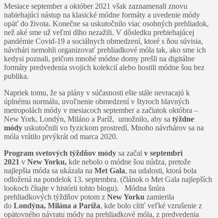
Mesiace september a október 2021 však zaznamenali znovu
nabiehajúci nástup na klasické módne formáty a uvedenie módy
opäť do života. Konečne sa uskutočnilo viac osobných prehliadok,
než aké sme už veľmi dlho nezažili. V dôsledku prebiehajúcej
pandémie Covid-19 a sociálnych obmedzení, ktoré s ňou súvisia,
návrhári nemohli organizovať prehliadkové móla tak, ako sme ich
kedysi poznali, pričom mnohé módne domy prešli na digitálne
formáty predvedenia svojich kolekcií alebo hostili módne šou bez
publika.
Napriek tomu, že sa plány v súčasnosti ešte stále nevracajú k
úplnému normálu, uvoľnenie obmedzení v štyroch hlavných
metropolách módy v mesiacoch september a začiatok októbra –
New York, Londýn, Miláno a Paríž, umožnilo, aby sa
týždne
módy
uskutočnili vo fyzickom prostredí. Mnoho návrhárov sa na
móla vrátilo prvýkrát od marca 2020.
Program svetových týždňov módy
sa začal
v septembri
2021
v
New Yorku,
kde nebolo o módne šou núdza, pretože
najlepšia móda sa ukázala na
Met Gala
, na udalosti, ktorá bola
odložená na pondelok 13. septembra. (článok o Met Gala najlepších
lookoch čítajte v histórii tohto blogu). Módna šnúra
prehliadkových týždňov potom z
New Yorku
zamierila
do
Londýna, Milána a Paríža
, kde bolo cítiť veľké vzrušenie z
opätovného návratu módy na prehliadkové móla, z predvedenia