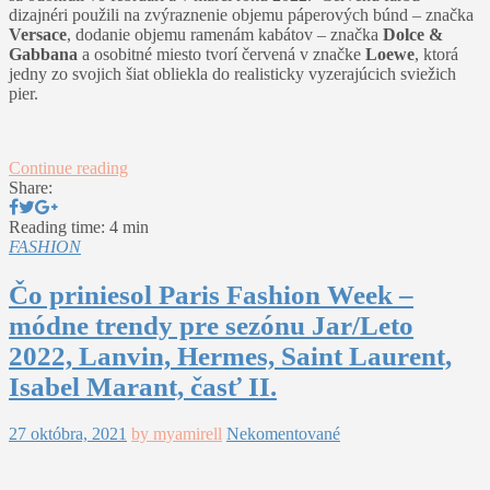
dizajnéri použili na zvýraznenie objemu páperových búnd – značka
Versace
, dodanie objemu ramenám kabátov – značka
Dolce &
Gabbana
a osobitné miesto tvorí červená v značke
Loewe
, ktorá
jedny zo svojich šiat obliekla do realisticky vyzerajúcich sviežich
pier.
Continue reading
Share:
Reading time: 4 min
FASHION
Čo priniesol Paris Fashion Week –
módne trendy pre sezónu Jar/Leto
2022, Lanvin, Hermes, Saint Laurent,
Isabel Marant, časť II.
27 októbra, 2021
by myamirell
Nekomentované