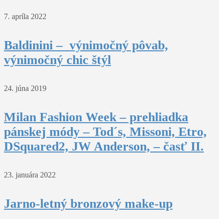
7. apríla 2022
Baldinini – výnimočný pôvab,
výnimočný chic štýl
24. júna 2019
Milan Fashion Week – prehliadka
pánskej módy – Tod´s, Missoni, Etro,
DSquared2, JW Anderson, – časť II.
23. januára 2022
Jarno-letný bronzový make-up