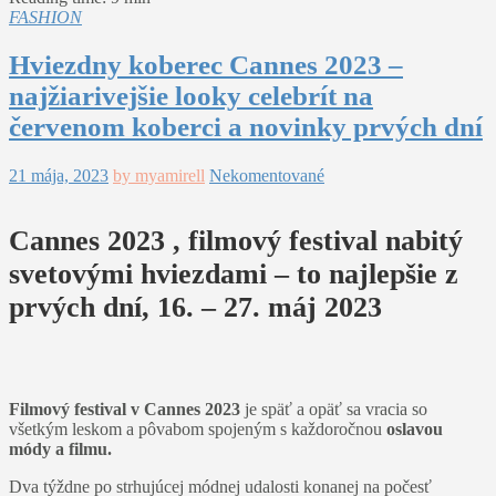
FASHION
Hviezdny koberec Cannes 2023 –
najžiarivejšie looky celebrít na
červenom koberci a novinky prvých dní
21 mája, 2023
by myamirell
Nekomentované
Cannes 2023 , filmový festival nabitý
svetovými hviezdami – to najlepšie z
prvých dní, 16. – 27. máj 2023
Filmový festival v Cannes 2023
je späť a opäť sa vracia so
všetkým leskom a pôvabom spojeným s každoročnou
oslavou
módy a filmu.
Dva týždne po strhujúcej módnej udalosti konanej na počesť