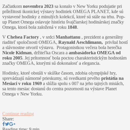
Začiatkom
novembra 2023
sa konalo v New Yorku podujatie pri
príležitosti ikonickej výstavy hodiniek OMEGA PLANET, kde sú
vystavené hodinky z minulých kolekcií, ktoré sú stále na trhu. Pop-
up Planet Omega oslavuje históriu švajčiarskej hodinárskej značky
Omega, ktorá bola založená v roku
1848
.
V
Chelsea Factory
, v srdci
Manhattanu
, prezident a generálny
riaditeľ spoločnosti OMEGA,
Raynald Aeschlimann,
privítal hostí
a slávnostne otvoril výstavu. Protagonistkou večera bola herečka
Nicole Kidman
, držiteľka Oscara a
ambasádorka OMEGA od
roku 2005
. Jej prítomnosť bola poctou charakteristickým hodnotám
značky OMEGA, ktorými sú dokonalosť a elegancia.
Hodinky, ktoré obstáli v skúške časom, zdobia olympijské hry,
sprevádzajú námorné prieskumy, sú svedkami prvého
pristátia na
Mesiaci v roku 1969
a slúžia spolu s 007 na jeho tajných misiách,
sa tento mesiac dostanú do centra pozornosti na výstave Planet
Omega v New Yorku.
Continue reading
Share:
Reading time: 9 min