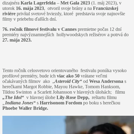
dizajnéra
Karla Lagerfelda
–
Met Gala 2023
(1. máj 2023), v
utorok
16. mája 2023
, otvoril svoje brány a na
Francúzskej
riviére
privítal svetové hviezdy, ktoré predstavia svoje najnovšie
filmy v priebehu ďalších dní.
76. ročník filmové festivalu v Cannes
premietne počas 12 dní
premiéry najvýznamnejších hollywoodskych režisérov a potrvá do
27. mája 2023.
Tento ročník celosvetovo orientovaného festivalu ponúka vysoko
profilové premiéry, bude ich
viac ako 50
vrátane veľmi
očakávaných filmov ako „
Asteroid City“
od
Wesa Andersona
s
herečkami Margot Robbie, Mayou Hawke, Tomom Hanksom,
Tildou Swinton a Scarlett Johansson v hlavných úlohách; filmu
„The Idol“
v hlavnej úlohe
Lily-Rose Depp,
reštartu filmu
„
Indiana Jones“
s
Harrisonom Fordom
po boku s herečkou
Phoebe Waller Bridge.