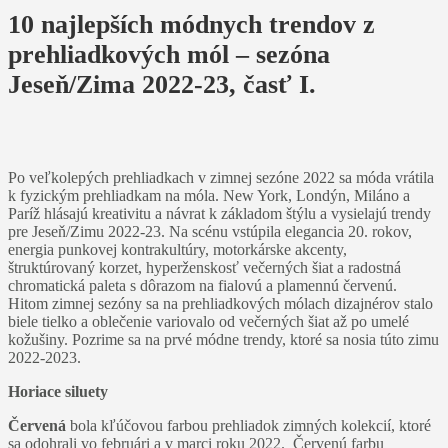
10 najlepších módnych trendov z
prehliadkových mól – sezóna
Jeseň/Zima 2022-23, časť I.
Po veľkolepých prehliadkach v zimnej sezóne 2022 sa móda vrátila
k fyzickým prehliadkam na móla. New York, Londýn, Miláno a
Paríž hlásajú kreativitu a návrat k základom štýlu a vysielajú trendy
pre Jeseň/Zimu 2022-23. Na scénu vstúpila elegancia 20. rokov,
energia punkovej kontrakultúry, motorkárske akcenty,
štruktúrovaný korzet, hyperženskosť večerných šiat a radostná
chromatická paleta s dôrazom na fialovú a plamennú červenú.
Hitom zimnej sezóny sa na prehliadkových mólach dizajnérov stalo
biele tielko a oblečenie variovalo od večerných šiat až po umelé
kožušiny. Pozrime sa na prvé módne trendy, ktoré sa nosia túto zimu
2022-2023.
Horiace siluety
Červená
bola kľúčovou farbou prehliadok zimných kolekcií, ktoré
sa odohrali vo februári a v marci roku 2022. Červenú farbu