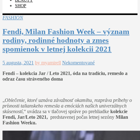
BEAUTY
SHOP
FASHION
Fendi, Milan Fashion Week – význam
rodiny, rodinné hodnoty a zmes
spomienok v letnej kolekcii 2021
5 augusta, 2021
by myamirell
Nekomentované
Fendi – kolekcia Jar / Leto 2021, óda na tradíciu, remeslo a
odraz času stráveného doma
„
Oblečenie, ktoré uznáva závažnosť okamihu, rozpráva príbehy o
prísnosti talianskeho remesla a emóciách našich univerzálnych
skúseností
,“ uvádza sa v tlačovej správe po prehliadke
kolekcie
Fendi, Jar/Leto 2021,
predstavenej počas letnej sezóny
Milan
Fashion Weeku.