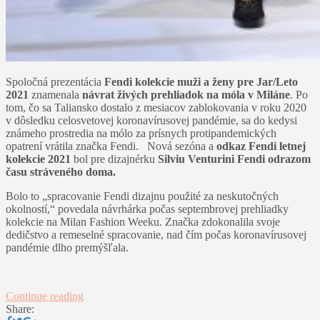
Spoločná prezentácia
Fendi kolekcie muži a ženy pre Jar/Leto
2021
znamenala
návrat živých prehliadok na móla v Miláne
. Po
tom, čo sa Taliansko dostalo z mesiacov zablokovania v roku 2020
v dôsledku celosvetovej koronavírusovej pandémie, sa do kedysi
známeho prostredia na mólo za prísnych protipandemických
opatrení vrátila značka Fendi. Nová sezóna a
odkaz Fendi letnej
kolekcie 2021
bol pre dizajnérku
Silviu Venturini Fendi
odrazom
času stráveného doma.
Bolo to „spracovanie Fendi dizajnu použité za neskutočných
okolností,“ povedala návrhárka počas septembrovej prehliadky
kolekcie na Milan Fashion Weeku. Značka zdokonalila svoje
dedičstvo a remeselné spracovanie, nad čím počas koronavírusovej
pandémie dlho premýšľala.
Continue reading
Share: