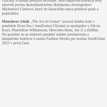
vzhľady a odhalil predtým nevídané. Jeho najnovšia kolekcia bola
zároveň poctou ikonoklastickému škótskemu choreografovi
Michaelovi Clarkovi, ktorý do klasického tanca priniesol punk a
popkultúru.
Monclerov trhák
„The Art of Genius“ uzavrel módne kolo v
pondelok živou šou v londýnskej Olympii za spolupráce s Alicou
Keys, Pharrellom Williamsom, Mercedes-Benz, Jay-Z a ďalšími.
No pozrime sa na niektoré pamätné módne predstavenia a
dizajnérske kolekcie London Fashion Weeku pre sezónu Jeseň/Zima
2023 v prvej časti.