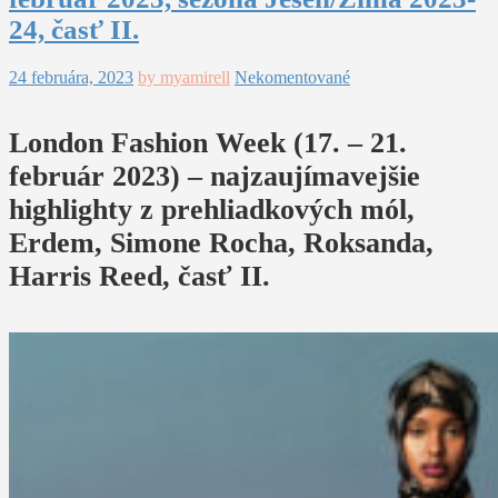
24, časť II.
24 februára, 2023
by myamirell
Nekomentované
London Fashion Week (17. – 21.
február 2023) – najzaujímavejšie
highlighty z prehliadkových mól,
Erdem, Simone Rocha, Roksanda,
Harris Reed, časť II.