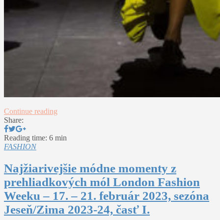
Continue reading
Share:
Reading time: 6 min
FASHION
Najžiarivejšie módne momenty z
prehliadkových mól London Fashion
Weeku – 17. – 21. február 2023, sezóna
Jeseň/Zima 2023-24, časť I.