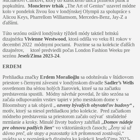
Michaelovi Clarkovi, ktorý do klasického tanca priniesol punk a
popkultúru.
Monclerov trhák
„The Art of Genius“ uzavrel módne
kolo v pondelok živou šou v londýnskej Olympii za spolupráce s
Alicou Keys, Pharrellom Williamsom, Mercedes-Benz, Jay-Z a
ďalšími.
Túto sezónu oslávil londýnsky týždeň módy taktiež britskú
dizajnérku
Vivienne Westwood
, ktorá odišla vo veku 81 rokov v
decembri 2022 módnymi poctami. Pozrime sa na kolekcie ďalších
dizajnérov, ktoré predviedli počas London Fashion Weeku pre
sezónu
Jeseň/Zima 2023-24
.
ERDEM
Prehliadka značky
Erdem Moralioğlu
sa odohrávala v štúdiovom
priestore s čiernymi závesmi v londýnskom divadle
Sadler’s Wells
osvetlenom iba sériou holých žiaroviek, ktoré sa na začiatku
predstavenia spustili. Módny návrhár povedal, že táto sezóna sa
začala odlupovaním vrstiev tapiet v jeho mestskom dome v
Bloomsbury a tak objavil „
ozveny bývalých obyvateľov budovy“ ,
motív, ktorý sa niesol prehliadkou jeho kolekcie. Pred začiatkom
módneho predstavenia sa priestorom začalo ozývať strašidelné
mrmlanie a kroky. Minulé životy budovy zahŕňali „
Domov nádeje
pre obnovu padlých žien
“ vo viktoriánskych časoch; „
Ženy sú už
dávno preč, ale stopy a pozostatky ich prítomnosti zostávajú
,“
uvádza sa v poznámkach dizajnéra ku kolekcii Jeseň/Zima 2023-