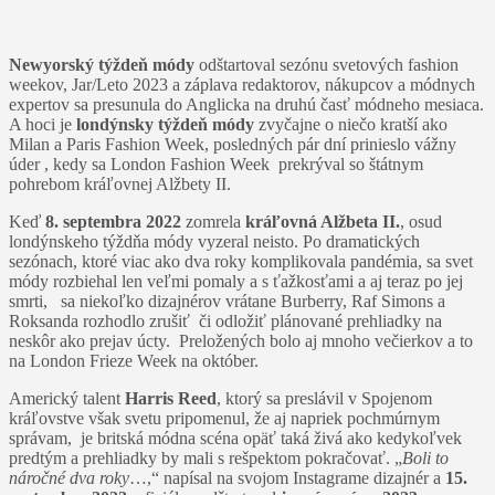
Newyorský týždeň módy
odštartoval sezónu svetových fashion
weekov, Jar/Leto 2023 a záplava redaktorov, nákupcov a módnych
expertov sa presunula do Anglicka na druhú časť módneho mesiaca.
A hoci je
londýnsky týždeň módy
zvyčajne o niečo kratší ako
Milan a Paris Fashion Week, posledných pár dní prinieslo vážny
úder , kedy sa London Fashion Week prekrýval so štátnym
pohrebom kráľovnej Alžbety II.
Keď
8. septembra 2022
zomrela
kráľovná Alžbeta II.
, osud
londýnskeho týždňa módy vyzeral neisto. Po dramatických
sezónach, ktoré viac ako dva roky komplikovala pandémia, sa svet
módy rozbiehal len veľmi pomaly a s ťažkosťami a aj teraz po jej
smrti, sa niekoľko dizajnérov vrátane Burberry, Raf Simons a
Roksanda rozhodlo zrušiť či odložiť plánované prehliadky na
neskôr ako prejav úcty. Preložených bolo aj mnoho večierkov a to
na London Frieze Week na október.
Americký talent
Harris Reed
, ktorý sa preslávil v Spojenom
kráľovstve však svetu pripomenul, že aj napriek pochmúrnym
správam, je britská módna scéna opäť taká živá ako kedykoľvek
predtým a prehliadky by mali s rešpektom pokračovať. „
Boli to
náročné dva roky
…,“ napísal na svojom Instagrame dizajnér a
15.