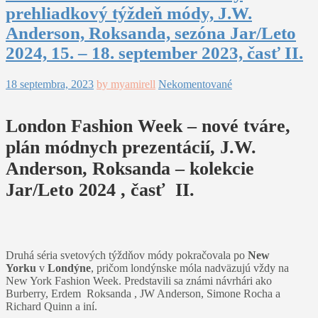
prehliadkový týždeň módy, J.W.
Anderson, Roksanda, sezóna Jar/Leto
2024, 15. – 18. september 2023, časť II.
18 septembra, 2023
by myamirell
Nekomentované
London Fashion Week – nové tváre,
plán módnych prezentácií, J.W.
Anderson, Roksanda – kolekcie
Jar/Leto 2024 , časť II.
Druhá séria svetových týždňov módy pokračovala po
New
Yorku
v
Londýne
, pričom londýnske móla nadväzujú vždy na
New York Fashion Week. Predstavili sa známi návrhári ako
Burberry, Erdem Roksanda , JW Anderson, Simone Rocha a
Richard Quinn a iní.