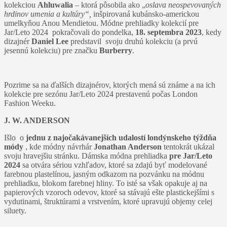
kolekciou
Ahluwalia
– ktorá pôsobila ako „
oslava neospevovaných
hrdinov umenia a kultúry“,
inšpirovaná kubánsko-americkou
umelkyňou Anou Mendietou. Módne prehliadky kolekcií pre
Jar/Leto 2024 pokračovali do pondelka,
18. septembra 2023
, kedy
dizajnér
Daniel Lee
predstavil svoju druhú kolekciu (a prvú
jesennú kolekciu) pre značku
Burberry
.
Pozrime sa na ďalších dizajnérov, ktorých mená sú známe a na ich
kolekcie pre sezónu Jar/Leto 2024 prestavenú počas London
Fashion Weeku.
J. W. ANDERSON
Išlo o
jednu z najočakávanejších udalostí londýnskeho týždňa
módy
, kde módny návrhár
Jonathan Anderson
tentokrát ukázal
svoju hravejšiu stránku. Dámska módna prehliadka
pre Jar/Leto
2024
sa otvára sériou vzhľadov, ktoré sa zdajú byť modelované
farebnou plastelínou, jasným odkazom na pozvánku na módnu
prehliadku, blokom farebnej hliny. To isté sa však opakuje aj na
papierových vzoroch odevov, ktoré sa stávajú ešte plastickejšími s
vydutinami, štruktúrami a vrstvením, ktoré upravujú objemy celej
siluety.