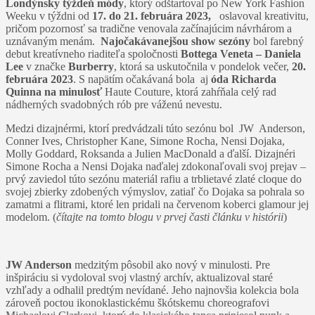
Londýnsky týždeň módy
, ktorý odštartoval po New York Fashion
Weeku v týždni od
17. do 21. februára 2023,
oslavoval kreativitu,
pričom pozornosť sa tradične venovala začínajúcim návrhárom a
uznávaným menám.
Najočakávanejšou show sezóny
bol farebný
debut kreatívneho riaditeľa spoločnosti
Bottega Veneta – Daniela
Lee
v značke
Burberry
, ktorá sa uskutočnila v pondelok večer,
20.
februára 2023
. S napätím očakávaná bola aj
óda Richarda
Quinna na minulosť
Haute Couture, ktorá zahŕňala celý rad
nádherných svadobných rób pre váženú nevestu.
Medzi dizajnérmi, ktorí predvádzali túto sezónu bol JW Anderson,
Conner Ives, Christopher Kane, Simone Rocha, Nensi Dojaka,
Molly Goddard, Roksanda a Julien MacDonald a ďalší. Dizajnéri
Simone Rocha a Nensi Dojaka naďalej zdokonaľovali svoj prejav –
prvý zaviedol túto sezónu materiál rafiu a trblietavé zlaté cloque do
svojej zbierky zdobených výmyslov, zatiaľ čo Dojaka sa pohrala so
zamatmi a flitrami, ktoré len pridali na červenom koberci glamour jej
modelom. (
čítajte na tomto blogu v prvej časti článku v histórii
)
JW Anderson
medzitým pôsobil ako nový v minulosti. Pre
inšpiráciu si vydoloval svoj vlastný archív, aktualizoval staré
vzhľady a odhalil predtým nevídané. Jeho najnovšia kolekcia bola
zároveň poctou ikonoklastickému škótskemu choreografovi