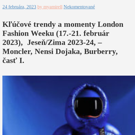
24 februára, 2023
by myamirell
Nekomentované
Kľúčové trendy a momenty London
Fashion Weeku (17.-21. február
2023), Jeseň/Zima 2023-24, –
Moncler, Nensi Dojaka, Burberry,
časť I.