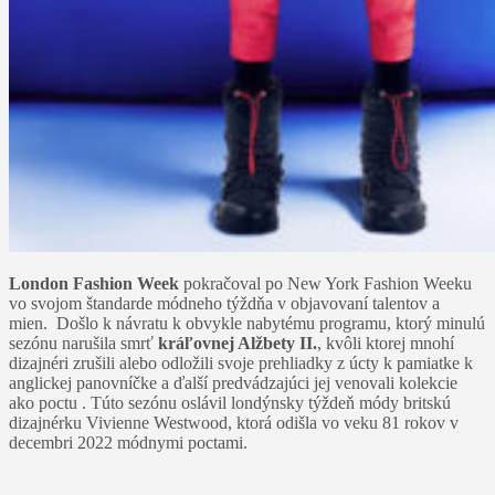
London Fashion Week
pokračoval po New York Fashion Weeku
vo svojom štandarde módneho týždňa v objavovaní talentov a
mien. Došlo k návratu k obvykle nabytému programu, ktorý minulú
sezónu narušila smrť
kráľovnej Alžbety II.
, kvôli ktorej mnohí
dizajnéri zrušili alebo odložili svoje prehliadky z úcty k pamiatke k
anglickej panovníčke a ďalší predvádzajúci jej venovali kolekcie
ako poctu . Túto sezónu oslávil londýnsky týždeň módy britskú
dizajnérku Vivienne Westwood, ktorá odišla vo veku 81 rokov v
decembri 2022 módnymi poctami.