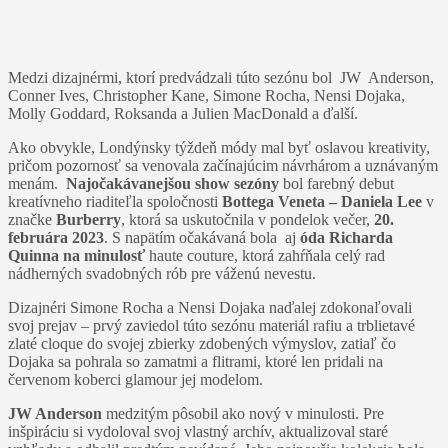
Medzi dizajnérmi, ktorí predvádzali túto sezónu bol JW Anderson,
Conner Ives, Christopher Kane, Simone Rocha, Nensi Dojaka,
Molly Goddard, Roksanda a Julien MacDonald a ďalší.
Ako obvykle, Londýnsky týždeň módy mal byť oslavou kreativity,
pričom pozornosť sa venovala začínajúcim návrhárom a uznávaným
menám.
Najočakávanejšou show sezóny
bol farebný debut
kreatívneho riaditeľla spoločnosti
Bottega Veneta – Daniela Lee
v
značke
Burberry
, ktorá sa uskutočnila v pondelok večer,
20.
februára 2023
. S napätím očakávaná bola aj
óda Richarda
Quinna na minulosť
haute couture, ktorá zahŕňala celý rad
nádherných svadobných rób pre váženú nevestu.
Dizajnéri Simone Rocha a Nensi Dojaka naďalej zdokonaľovali
svoj prejav – prvý zaviedol túto sezónu materiál rafiu a trblietavé
zlaté cloque do svojej zbierky zdobených výmyslov, zatiaľ čo
Dojaka sa pohrala so zamatmi a flitrami, ktoré len pridali na
červenom koberci glamour jej modelom.
JW Anderson
medzitým pôsobil ako nový v minulosti. Pre
inšpiráciu si vydoloval svoj vlastný archív, aktualizoval staré