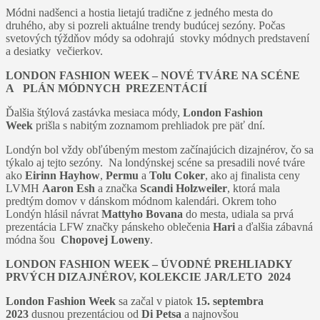
Módni nadšenci a hostia lietajú tradične z jedného mesta do
druhého, aby si pozreli aktuálne trendy budúcej sezóny. Počas
svetových týždňov módy sa odohrajú stovky módnych predstavení
a desiatky večierkov.
LONDON FASHION WEEK – NOVÉ TVÁRE NA SCÉNE
A PLÁN MÓDNYCH PREZENTÁCIÍ
Ďalšia štýlová zastávka mesiaca módy,
London Fashion
Week
prišla s nabitým zoznamom prehliadok pre päť dní.
Londýn bol vždy obľúbeným mestom začínajúcich dizajnérov, čo sa
týkalo aj tejto sezóny. Na londýnskej scéne sa presadili nové tváre
ako
Eirinn Hayhow
,
Permu
a
Tolu Coker
, ako aj finalista ceny
LVMH
Aaron Esh
a značka
Scandi Holzweiler
, ktorá mala
predtým domov v dánskom módnom kalendári. Okrem toho
Londýn hlásil návrat
Mattyho Bovana
do mesta, udiala sa prvá
prezentácia LFW značky pánskeho oblečenia
Hari
a ďalšia zábavná
módna šou
Chopovej Loweny
.
LONDON FASHION WEEK – ÚVODNÉ PREHLIADKY
PRVÝCH DIZAJNÉROV, KOLEKCIE JAR/LETO 2024
London Fashion Week
sa začal v piatok
15. septembra
2023
dusnou prezentáciou od
Di Petsa
a najnovšou