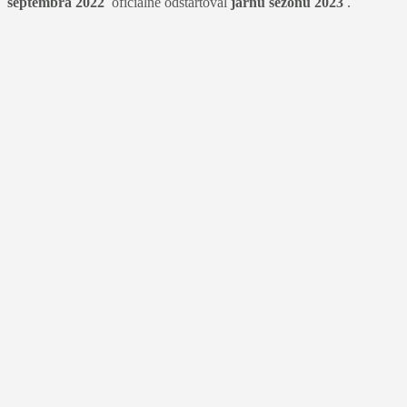
septembra 2022
oficiálne odštartoval
jarnú sezónu 2023
.