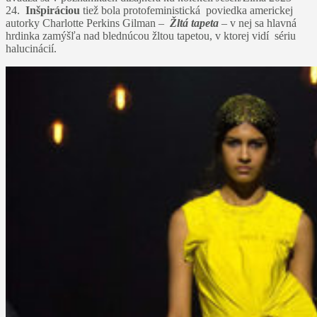
24.
Inšpiráciou
tiež bola protofeministická poviedka americkej
autorky Charlotte Perkins Gilman –
Žltá tapeta
– v nej sa hlavná
hrdinka zamýšľa nad blednúcou žltou tapetou, v ktorej vidí sériu
halucinácií.