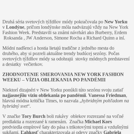
Druhá séria svetových týždňov módy pokračovala po
New Yorku
v
Londýne
, pričom londýnske móla nadväzujú vždy na New York
Fashion Week. Predstavili sa známi návrhári ako Burberry, Erdem
Roksanda , JW Anderson, Simone Rocha a Richard Quinn a iní.
Módni nadšenci a hostia lietajú tradične z jedného mesta do
druhého, aby si pozreli aktuálne trendy budúcej sezóny. Počas
svetových týždňov módy sa odohrajú stovky módnych predstavení
a desiatky večierkov.
ZHODNOTENIE SMEROVANIA NEW YORK FASHION
WEEKU – VÍZIA OBLIEKANIA PO PANDÉMII
Niektorí dizajnéri v New Yorku ponúkli túto sezónu svoju zatiaľ
najjasnejšiu víziu obliekania po pandémii
.
Vanessa Friedman
,
hlavná módna kritička Times, to nazvala „
hybridným pohľadom na
hybridný svet
“.
V značke
Tory Burch
boli rukávy oblekov rozrezané na voľné
predlaktia a rozrezané k ramenám. Značka
Michael Kors
predviedla empírové šaty do pása s trikotovými topmi a vzdušnými
sukňami.
Ľahkosť
charakterizovala aj odevy značky
Gabriela