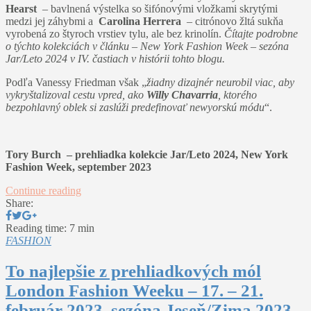
Hearst
– bavlnená výstelka so šifónovými vložkami skrytými
medzi jej záhybmi a
Carolina Herrera
– citrónovo žltá sukňa
vyrobená zo štyroch vrstiev tylu, ale bez krinolín.
Čítajte podrobne
o týchto kolekciách v článku – New York Fashion Week – sezóna
Jar/Leto 2024 v IV. častiach v histórii tohto blogu.
Podľa Vanessy Friedman však „
žiadny dizajnér neurobil viac, aby
vykryštalizoval cestu vpred, ako
Willy Chavarria
, ktorého
bezpohlavný oblek si zaslúži predefinovať newyorskú módu
“.
Tory Burch – prehliadka kolekcie Jar/Leto 2024, New York
Fashion Week, september 2023
Continue reading
Share:
Reading time: 7 min
FASHION
To najlepšie z prehliadkových mól
London Fashion Weeku – 17. – 21.
február 2023, sezóna Jeseň/Zima 2023-