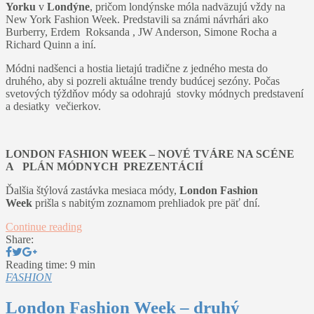
Yorku
v
Londýne
, pričom londýnske móla nadväzujú vždy na
New York Fashion Week. Predstavili sa známi návrhári ako
Burberry, Erdem Roksanda , JW Anderson, Simone Rocha a
Richard Quinn a iní.
Módni nadšenci a hostia lietajú tradične z jedného mesta do
druhého, aby si pozreli aktuálne trendy budúcej sezóny. Počas
svetových týždňov módy sa odohrajú stovky módnych predstavení
a desiatky večierkov.
LONDON FASHION WEEK – NOVÉ TVÁRE NA SCÉNE
A PLÁN MÓDNYCH PREZENTÁCIÍ
Ďalšia štýlová zastávka mesiaca módy,
London Fashion
Week
prišla s nabitým zoznamom prehliadok pre päť dní.
Continue reading
Share:
Reading time: 9 min
FASHION
London Fashion Week – druhý