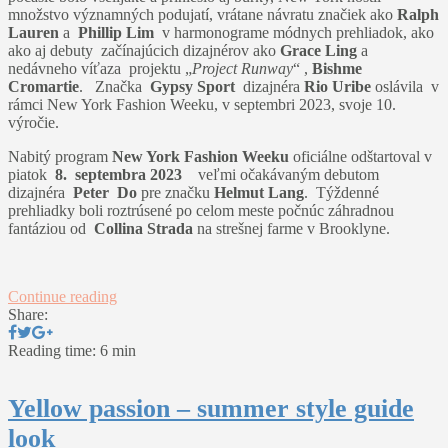
množstvo významných podujatí, vrátane návratu značiek ako
Ralph
Lauren
a
Phillip Lim
v harmonograme módnych prehliadok, ako
ako aj debuty začínajúcich dizajnérov ako
Grace Ling
a
nedávneho víťaza projektu „
Project Runway
“ ,
Bishme
Cromartie
. Značka
Gypsy Sport
dizajnéra
Rio Uribe
oslávila v
rámci New York Fashion Weeku, v septembri 2023, svoje 10.
výročie.
Nabitý program
New York Fashion Weeku
oficiálne odštartoval v
piatok
8. septembra 2023
veľmi očakávaným debutom
dizajnéra
Peter Do
pre značku
Helmut Lang
. Týždenné
prehliadky boli roztrúsené po celom meste počnúc záhradnou
fantáziou od
Collina Strada
na strešnej farme v Brooklyne.
Continue reading
Share:
Reading time: 6 min
Yellow passion – summer style guide
look