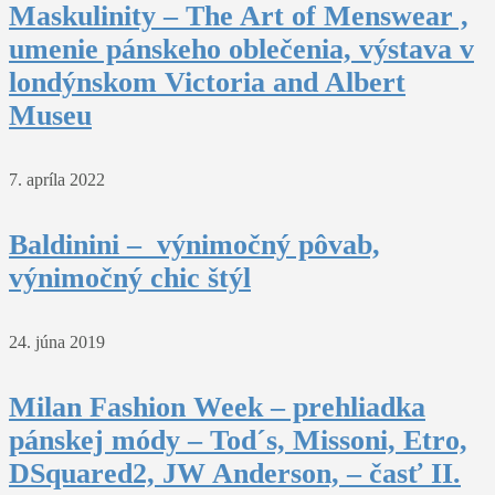
Maskulinity – The Art of Menswear ,
umenie pánskeho oblečenia, výstava v
londýnskom Victoria and Albert
Museu
7. apríla 2022
Baldinini – výnimočný pôvab,
výnimočný chic štýl
24. júna 2019
Milan Fashion Week – prehliadka
pánskej módy – Tod´s, Missoni, Etro,
DSquared2, JW Anderson, – časť II.