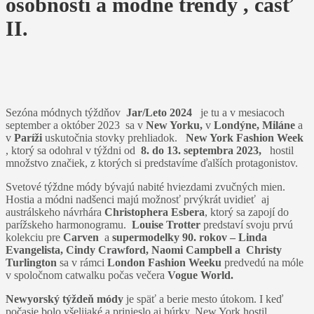
osobnosti a módne trendy
, časť
II.
Sezóna módnych týždňov
Jar/Leto 2024
je tu a v mesiacoch
september a október 2023 sa v
New Yorku,
v
Londýne, Miláne
a
v
Paríži
uskutočnia stovky prehliadok.
New York Fashion Week
, ktorý sa odohral v týždni od
8. do 13.
septembra 2023,
hostil
množstvo značiek, z ktorých si predstavíme ďalších protagonistov.
Svetové týždne módy bývajú nabité hviezdami zvučných mien.
Hostia a módni nadšenci majú možnosť prvýkrát uvidieť aj
austrálskeho návrhára
Christophera Esbera
, ktorý sa zapojí do
parížskeho harmonogramu.
Louise Trotter
predstaví svoju prvú
kolekciu pre
Carven
a
supermodelky 90. rokov – Linda
Evangelista, Cindy Crawford, Naomi Campbell a Christy
Turlington
sa v rámci
London Fashion Weeku
predvedú na móle
v spoločnom catwalku počas večera
Vogue World.
Newyorský týždeň módy
je späť a berie mesto útokom. I keď
počasie bolo všelijaké a prinieslo aj búrky, New York hostil