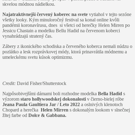
skvelou módnou nádielkou.
Najatraktívnejší červený koberec na svete
vytiahol v tejto sezóne
všetky looky. Kým minuloročný festival sa konal online kvôli
pandémii koronavírusu, dnes si všetci od herečky Helen Mirren po
Jessicu Chastain a modelku Bellu Hadid na červenom koberci
vynahrádzajú stratený čas.
Zábery z ikonického schodiska a červeného koberca nemali núdzu o
pozlátko a lesk rozprávkovej módy, ktorá prinavrátila módnemu a
umeleckému svetu kúsok optimizmu.
Credit:
David Fisher/Shutterstock
Najpôsobivejšími dámami boli rozhodne modelka
Bella Hadid
s
výzorom
staro hollywoodskej dokonalosti
v čierno-bielej róbe
Jeana Paula Gaultiera Jar / Leto 2022
a oslnivých klenotoch
Chopard a herečka
Helen Mirren
s dokonalým lookom v slnečnej
žltej farbe od
Dolce & Gabbana.