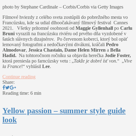
photo by Stephane Cardinale – Corbis/Corbis via Getty Images
Filmové hviezdy z celého sveta zostúpili do pobrežného mesta vo
Francúzsku, kde sa udial dlhoočakávaný filmový festival Cannes
2021. Všetky prítomné osobnosti od
Maggie Gyllenhall
po
Carlu
Bruni
vyrazili na francúzsku riviéru od prvého dňa vyzdobené v
šatách slávnych dizajnérov. Po červenom koberci, ktorý bol opäť
lemovaný fotografmi a nedočkavými divákmi, kráčali
Pedro
Almodovar
,
Jessica Chastain,
Dame Helen Mirren
a
Bella
Hadid.
Na tohtoročnom ročníku sa objavila herečka
Jodie Foster,
ktorá preniesla po farncúzsky vetu : „
Takže je dobré ísť von
.“ „
Vive
la France
!“ vyhlásil
Lee
.
Continue reading
Share:
Reading time: 6 min
Yellow passion – summer style guide
look