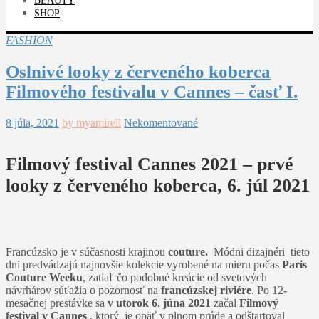
BEAUTY
SHOP
FASHION
Oslnivé looky z červeného koberca
Filmového festivalu v Cannes – časť I.
8 júla, 2021
by myamirell
Nekomentované
Filmový festival Cannes 2021 – prvé
looky z červeného koberca, 6. júl 2021
Francúzsko je v súčasnosti krajinou
couture.
Módni dizajnéri tieto
dni predvádzajú najnovšie kolekcie vyrobené na mieru počas
Paris
Couture Weeku
, zatiaľ čo podobné kreácie od svetových
návrhárov súťažia o pozornosť na
francúzskej riviére
. Po 12-
mesačnej prestávke sa
v utorok 6. júna 2021
začal
Filmový
festival v Cannes
, ktorý je opäť v plnom prúde a odštartoval