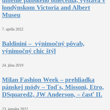
umenie pánskeho oblečenia, výstava v
londýnskom Victoria and Albert
Museu
7. apríla 2022
Baldinini – výnimočný pôvab,
výnimočný chic štýl
24. júna 2019
Milan Fashion Week – prehliadka
pánskej módy – Tod´s, Missoni, Etro,
DSquared2, JW Anderson, – časť II.
23. januára 2022