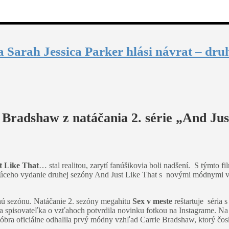
 Sarah Jessica Parker hlási návrat – dru
e Bradshaw z natáčania 2. série „And Ju
t Like That
… stal realitou, zarytí fanúšikovia boli nadšení. S týmto
zajúceho vydanie druhej sezóny And Just Like That s novými módnymi 
hú sezónu. Natáčanie 2. sezóny megahitu
Sex v meste
reštartuje séria
 spisovateľka o vzťahoch potvrdila novinku fotkou na Instagrame. Na z
októbra oficiálne odhalila prvý módny vzhľad Carrie Bradshaw, ktorý čo