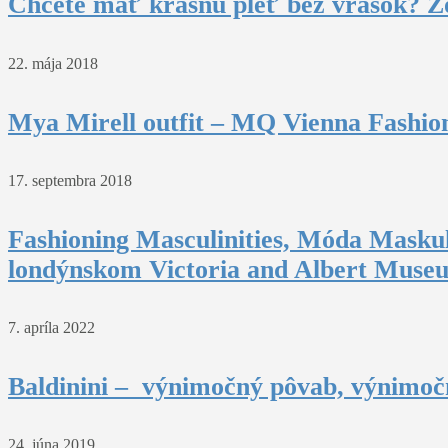
Chcete mať krásnu pleť bez vrások? Z
22. mája 2018
Mya Mirell outfit – MQ Vienna Fashio
17. septembra 2018
Fashioning Masculinities, Móda Maskul
londýnskom Victoria and Albert Muse
7. apríla 2022
Baldinini – výnimočný pôvab, výnimočn
24. júna 2019