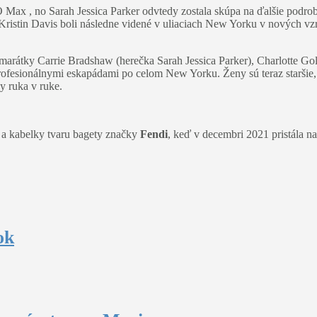
Max , no Sarah Jessica Parker odvtedy zostala skúpa na ďalšie podrobn
 Kristin Davis boli následne videné v uliaciach New Yorku v nových v
marátky Carrie Bradshaw (herečka Sarah Jessica Parker), Charlotte Go
ofesionálnymi eskapádami po celom New Yorku. Ženy sú teraz staršie, 
dy ruka v ruke.
 a kabelky tvaru bagety značky
Fendi
, keď v decembri 2021 pristála 
ok