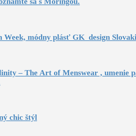
oznámte sa s Moringou.
n Week, módny plásť GK_design Slovak
inity – The Art of Menswear , umenie p
u
ý chic štýl