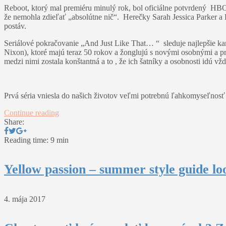
Reboot, ktorý mal premiéru minulý rok, bol oficiálne potvrdený HBO 
že nemohla zdieľať „absolútne nič“. Herečky Sarah Jessica Parker a
postáv.
Seriálové pokračovanie „And Just Like That… “ sleduje najlepšie ka
Nixon), ktoré majú teraz 50 rokov a žonglujú s novými osobnými a pr
medzi nimi zostala konštantná a to , že ich šatníky a osobnosti idú vž
Prvá séria vniesla do našich životov veľmi potrebnú ľahkomyseľnosť
Continue reading
Share:
Reading time: 9 min
Yellow passion – summer style guide lo
4. mája 2017