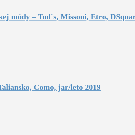
ej módy – Tod´s, Missoni, Etro, DSquar
aliansko, Como, jar/leto 2019