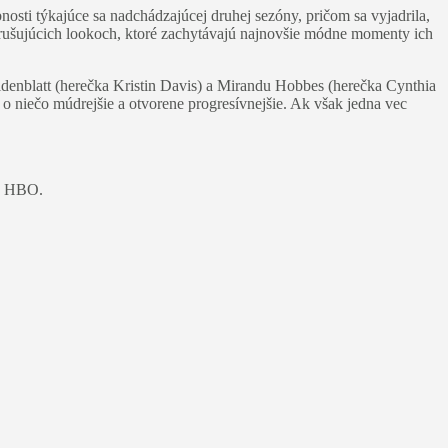
osti týkajúce sa nadchádzajúcej druhej sezóny, pričom sa vyjadrila,
zrušujúcich lookoch, ktoré zachytávajú najnovšie módne momenty ich
ldenblatt (herečka Kristin Davis) a Mirandu Hobbes (herečka Cynthia
o niečo múdrejšie a otvorene progresívnejšie. Ak však jedna vec
na HBO.