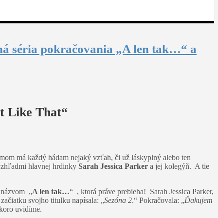
há séria pokračovania „A len tak…“ a
st Like That“
 filmom má každý hádam nejaký vzťah, či už láskyplný alebo ten
vzhľadmi hlavnej hrdinky
Sarah Jessica Parker
a jej kolegýň. A tie
 s názvom „
A len tak…
“ , ktorá práve prebieha! Sarah Jessica Parker,
ačiatku svojho titulku napísala: „
Sezóna 2
.“ Pokračovala: „
Ďakujem
skoro uvidíme.