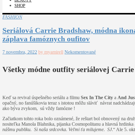
BEAUTY
SHOP
FASHION
Seriálová Carrie Bradshaw, módna ikona
záplava famóznych oufitov
7 novembra, 2022
by myamirell
Nekomentované
Všetky módne outfity seriálovej Carri
Keď sa revival úspešného seriálu a filmu
Sex In The City
a
And Jus
opačný, no fanúšikovia teraz s istotou môžu sláviť návrat nadchád
ako býva zvykom, sú vždy famózne !
Začiatkom tohto roka bolo oznámené, že reštart bol obnovený na dru
nositeľka Manola Blahnika, pijanka Cosmopolitanu a hlavná hrdinka a
nášmu publiku. Si naša srdcovka. Veľmi ťa milujeme. SJ
.“​​ Ale 5. 