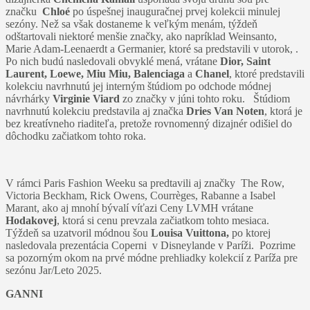
značku
Chloé
po úspešnej inauguračnej prvej kolekcii minulej
sezóny. Než sa však dostaneme k veľkým menám, týždeň
odštartovali niektoré menšie značky, ako napríklad Weinsanto,
Marie Adam-Leenaerdt a Germanier, ktoré sa predstavili v utorok, .
Po nich budú nasledovali obvyklé mená, vrátane
Dior, Saint
Laurent, Loewe,
Miu Miu, Balenciaga
a
Chanel
, ktoré predstavili
kolekciu navrhnutú jej interným štúdiom po odchode módnej
návrhárky
Virginie Viard
zo značky v júni tohto roku. Štúdiom
navrhnutú kolekciu predstavila aj značka
Dries Van Noten
, ktorá je
bez kreatívneho riaditeľa, pretože rovnomenný dizajnér odišiel do
dôchodku začiatkom tohto roka.
V rámci Paris Fashion Weeku sa predtavili aj značky The Row,
Victoria Beckham, Rick Owens, Courrèges, Rabanne a Isabel
Marant, ako aj mnohí bývalí víťazi Ceny LVMH vrátane
Hodakovej
, ktorá si cenu prevzala začiatkom tohto mesiaca.
Týždeň sa uzatvoril módnou šou
Louisa Vuittona,
po ktorej
nasledovala prezentácia Coperni v Disneylande v Paríži. Pozrime
sa pozorným okom na prvé módne prehliadky kolekcií z Paríža pre
sezónu Jar/Leto 2025.
GANNI