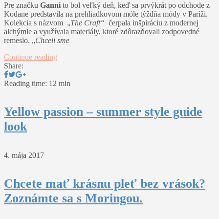
Pre značku
Ganni
to bol veľký deň, keď sa prvýkrát po odchode z
Kodane predstavila na prehliadkovom móle týždňa módy v Paríži.
Kolekcia s názvom „
The Craft“
čerpala inšpiráciu z modernej
alchýmie a využívala materiály, ktoré zdôrazňovali zodpovedné
remeslo. „
Chceli sme
Continue reading
Share:
Reading time: 12 min
Yellow passion – summer style guide
look
4. mája 2017
Chcete mať krásnu pleť bez vrások?
Zoznámte sa s Moringou.