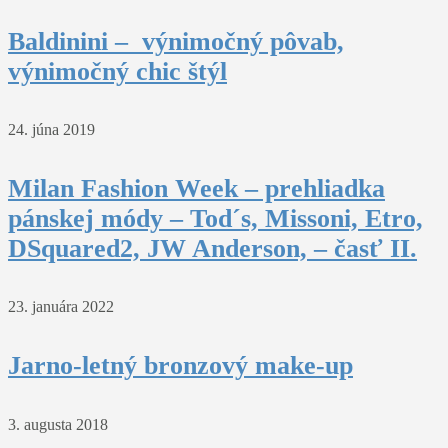
Baldinini – výnimočný pôvab,
výnimočný chic štýl
24. júna 2019
Milan Fashion Week – prehliadka
pánskej módy – Tod´s, Missoni, Etro,
DSquared2, JW Anderson, – časť II.
23. januára 2022
Jarno-letný bronzový make-up
3. augusta 2018