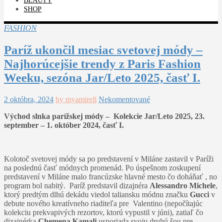
BEAUTY
SHOP
FASHION
Paríž ukončil mesiac svetovej módy –
Najhorúcejšie trendy z Paris Fashion
Weeku, sezóna Jar/Leto 2025, časť I.
2 októbra, 2024
by myamirell
Nekomentované
Východ slnka parížskej módy – Kolekcie Jar/Leto 2025, 23.
september – 1. október 2024, časť I.
Kolotoč svetovej módy sa po predstavení v Miláne zastavil v Paríži
na poslednú časť módnych promenád. Po úspešnom zoskupení
predstavení v Miláne malo francúzske hlavné mesto čo doháňať , no
program bol nabitý. Paríž predstavil dizajnéra
Alessandro Michele
,
ktorý predtým dlhú dekádu viedol taliansku módnu značku
Gucci
v
debute nového kreatívneho riaditeľa pre Valentino (nepočítajúc
kolekciu prekvapivých rezortov, ktorú vypustil v júni), zatiaľ čo
dizajnérka
Chemena Kamali
usporiada svoju druhú šou pre