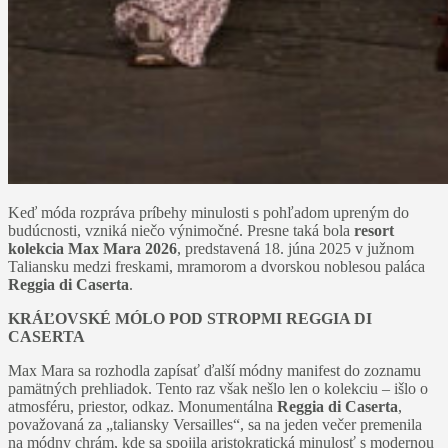
Keď móda rozpráva príbehy minulosti s pohľadom upreným do
budúcnosti, vzniká niečo výnimočné. Presne taká bola
resort
kolekcia Max Mara 2026
, predstavená 18. júna 2025 v južnom
Taliansku medzi freskami, mramorom a dvorskou noblesou paláca
Reggia di Caserta
.
KRÁĽOVSKÉ MÓLO POD STROPMI REGGIA DI
CASERTA
Max Mara sa rozhodla zapísať ďalší módny manifest do zoznamu
pamätných prehliadok. Tento raz však nešlo len o kolekciu – išlo o
atmosféru, priestor, odkaz. Monumentálna
Reggia di Caserta
,
považovaná za „taliansky Versailles“, sa na jeden večer premenila
na módny chrám, kde sa spojila aristokratická minulosť s modernou