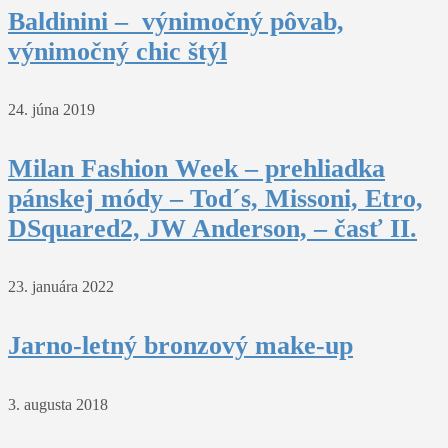
Baldinini – výnimočný pôvab,
výnimočný chic štýl
24. júna 2019
Milan Fashion Week – prehliadka
pánskej módy – Tod´s, Missoni, Etro,
DSquared2, JW Anderson, – časť II.
23. januára 2022
Jarno-letný bronzový make-up
3. augusta 2018