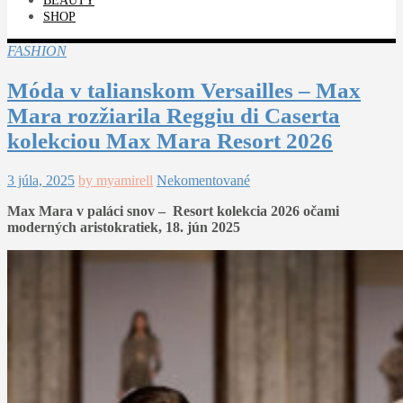
BEAUTY
SHOP
FASHION
Móda v talianskom Versailles – Max
Mara rozžiarila Reggiu di Caserta
kolekciou Max Mara Resort 2026
3 júla, 2025
by myamirell
Nekomentované
Max Mara v paláci snov – Resort kolekcia 2026 očami
moderných aristokratiek, 18. jún 2025