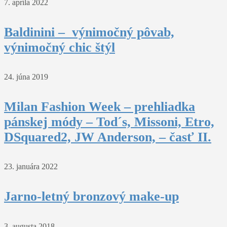
7. apríla 2022
Baldinini – výnimočný pôvab,
výnimočný chic štýl
24. júna 2019
Milan Fashion Week – prehliadka
pánskej módy – Tod´s, Missoni, Etro,
DSquared2, JW Anderson, – časť II.
23. januára 2022
Jarno-letný bronzový make-up
3. augusta 2018