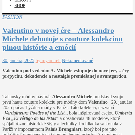
BEAUTY
SHOP
FASHION
Valentino v novej ére – Alessandro
Michele debutuje s couture kolekciou
plnou histórie a emócií
30 januára, 2025
by myamirell
Nekomentované
Valentino pod vedením A. Michele vstupuje do novej éry – éry
prepychu, dekadencie a nostalgie premiešanej s avantgardou.
Taliansky módny návhrár
Alessandro Michele
predstavil svoju
prvú haute couture kolekciu pre módny dom
Valentino
29. januára
2025 počas Týždňa módy v Paríži. Táto kolekcia, nazvaná
„
Vertigineux: Poetics of the List
„, bola inšpirovaná esejou
Umberta
Eca „El vértigo de las listas“
a obsahovala 48 modelov, ktoré
spájali rôzne historické štýly a techniky. Prehliadka sa konala v
Paríži v impozantnom
Palais Brongniart,
ktorý bol pre túto
príležitosť premenený na tajomný, temný priestor. Za mólom sa