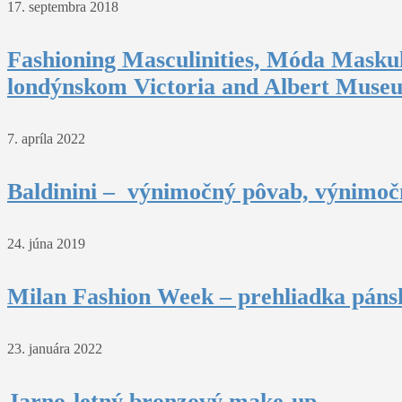
17. septembra 2018
Fashioning Masculinities, Móda Maskul
londýnskom Victoria and Albert Muse
7. apríla 2022
Baldinini – výnimočný pôvab, výnimočn
24. júna 2019
Milan Fashion Week – prehliadka pánsk
23. januára 2022
Jarno-letný bronzový make-up