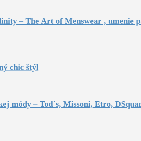
inity – The Art of Menswear , umenie p
u
ý chic štýl
ej módy – Tod´s, Missoni, Etro, DSquar