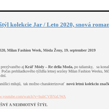
ýl kolekcie Jar / Leto 2020, snová roma
2020, Milan Fashion Week, Móda Ženy, 19. september 2019
prezývaného aj
Kráľ Módy – Re della Moda,
po taliansky, sa konala
 Počas prehliadkového týždňa letnej sezóny Milan Fashion Weeku, Mód
 dní.
 fanúšici milujú, tak možno charakterizovať
novú letnú kolekciu znač
www.youtube.com/watch?v=huhCVBYaUWA
DUŠNÝ A NEHMOTNÝ ŠTÝL