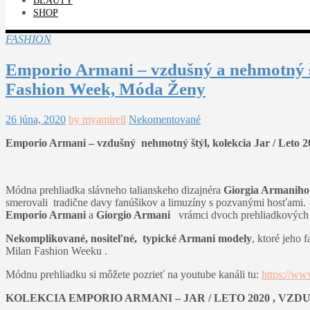
BEAUTY
SHOP
FASHION
Emporio Armani – vzdušný a nehmotný št
Fashion Week, Móda Ženy
26 júna, 2020
by myamirell
Nekomentované
Emporio Armani – vzdušný nehmotný štýl, kolekcia Jar / Leto 
Módna prehliadka slávneho talianskeho dizajnéra
Giorgia Armaniho
smerovali tradične davy fanúšikov a limuzíny s pozvanými hosťami.
Emporio Armani
a
Giorgio Armani
vrámci dvoch prehliadkových
Nekomplikované, nositeľné, typické Armani modely
, ktoré jeho
Milan Fashion Weeku .
Módnu prehliadku si môžete pozrieť na youtube kanáli tu:
https://
KOLEKCIA EMPORIO ARMANI – JAR / LETO 2020 , VZ