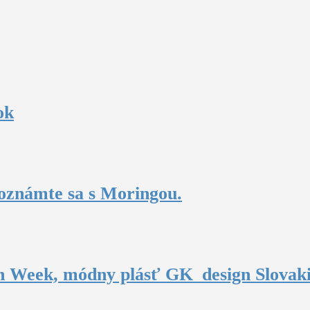
ok
oznámte sa s Moringou.
n Week, módny plásť GK_design Slovak