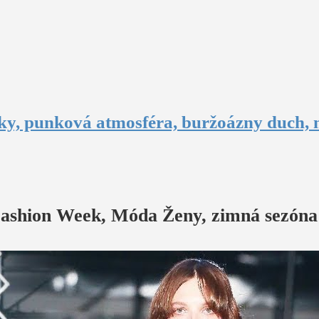
čky, punková atmosféra, buržoázny duch, m
 Fashion Week, Móda Ženy, zimná sezóna