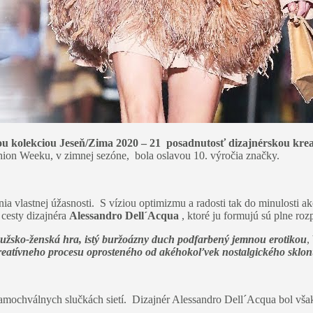
ou
kolekciou Jeseň/Zima 2020 – 21 posadnutosť dizajnérskou krea
on Weeku, v zimnej sezóne, bola oslavou 10. výročia značky.
a vlastnej úžasnosti. S víziou optimizmu a radosti tak do minulosti 
 cesty dizajnéra
Alessandro Dell´Acqua
, ktoré ju formujú sú plne roz
užsko-ženská hra, istý buržoázny duch podfarbený jemnou erotikou
,
reatívneho procesu oprosteného od akéhokoľvek nostalgického sklo
 samochválnych slučkách sietí. Dizajnér Alessandro Dell´Acqua bol vša