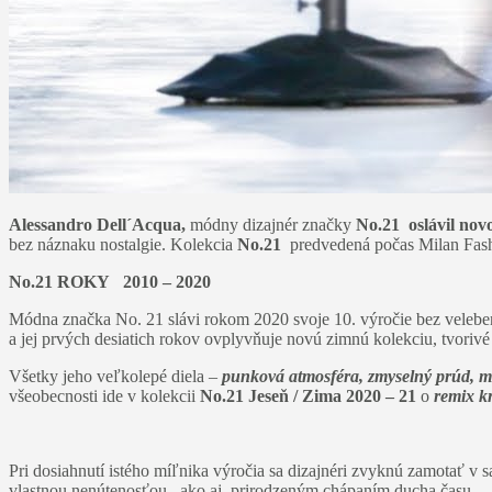
Alessandro Dell´Acqua,
módny dizajnér značky
No.21
oslávil nov
bez náznaku nostalgie. Kolekcia
No.21
predvedená počas Milan Fashi
No.21 ROKY 2010 – 2020
Módna značka No. 21 slávi rokom 2020 svoje 10. výročie bez velebeni
a jej prvých desiatich rokov ovplyvňuje novú zimnú kolekciu, tvorivé
Všetky jeho veľkolepé diela –
punková atmosféra, zmyselný prúd, m
všeobecnosti ide v kolekcii
No.21 Jeseň / Zima 2020 – 21
o
remix k
Pri dosiahnutí istého míľnika výročia sa dizajnéri zvyknú zamotať v
vlastnou nenútenosťou, ako aj prirodzeným chápaním ducha času.