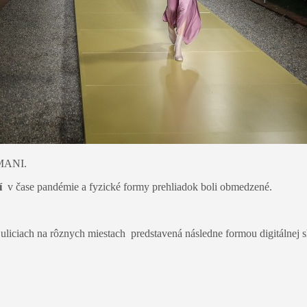
RMANI.
í
v čase pandémie a fyzické formy prehliadok boli obmedzené.
 uliciach na rôznych miestach predstavená následne formou digitálne