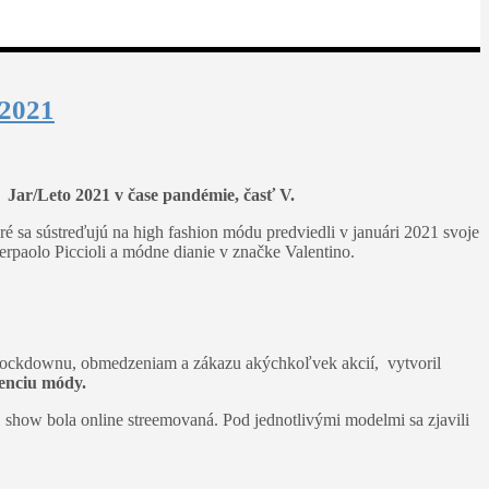
 2021
í Jar/Leto 2021 v čase pandémie, časť V.
 sa sústreďujú na high fashion módu predviedli v januári 2021 svoje
ierpaolo Piccioli a módne dianie v značke Valentino.
 lockdownu, obmedzeniam a zákazu akýchkoľvek akcií, vytvoril
enciu módy.
show bola online streemovaná. Pod jednotlivými modelmi sa zjavili