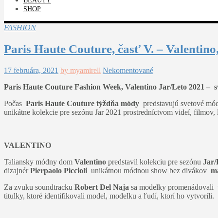
BEAUTY
SHOP
FASHION
Paris Haute Couture, časť V. – Valentino
17 februára, 2021
by myamirell
Nekomentované
Paris Haute Couture Fashion Week, Valentino Jar/Leto 2021 – sve
Počas
Paris Haute Couture týždňa módy
predstavujú svetové módn
unikátne kolekcie pre sezónu Jar 2021 prostredníctvom videí, filmov,
VALENTINO
Taliansky módny dom
Valentino
predstavil kolekciu pre sezónu
Jar/
dizajnér
Pierpaolo Piccioli
unikátnou módnou show bez divákov
ma
Za zvuku soundtracku
Robert Del Naja
sa modelky promenádovali v 
titulky, ktoré identifikovali model, modelku a ľudí, ktorí ho vytvorili.