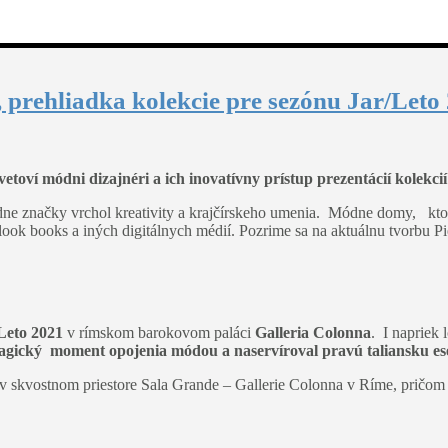
, prehliadka kolekcie pre sezónu Jar/Leto
toví módni dizajnéri a ich inovatívny prístup prezentácií kolekci
e značky vrchol kreativity a krajčírskeho umenia. Módne domy, ktoré
 look books a iných digitálnych médií. Pozrime sa na aktuálnu tvorbu P
Leto 2021
v rímskom barokovom paláci
Galleria Colonna
. I napriek
gický moment opojenia módou a naservíroval pravú taliansku es
skvostnom priestore Sala Grande – Gallerie Colonna v Ríme, pričom 