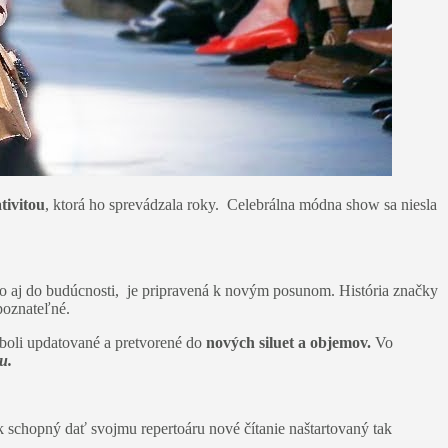
tivitou
, ktorá ho sprevádzala roky. Celebrálna módna show sa niesla
ako aj do budúcnosti, je pripravená k novým posunom. História značky
poznateľné.
 boli updatované a pretvorené do
nových siluet a objemov.
Vo
nu.
k schopný dať svojmu repertoáru nové čítanie naštartovaný tak