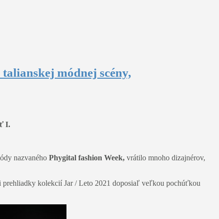
talianskej módnej scény,
ť I.
 módy nazvaného
Phygital fashion Week,
vrátilo mnoho dizajnérov,
i prehliadky kolekcií Jar / Leto 2021 doposiaľ veľkou pochúťkou