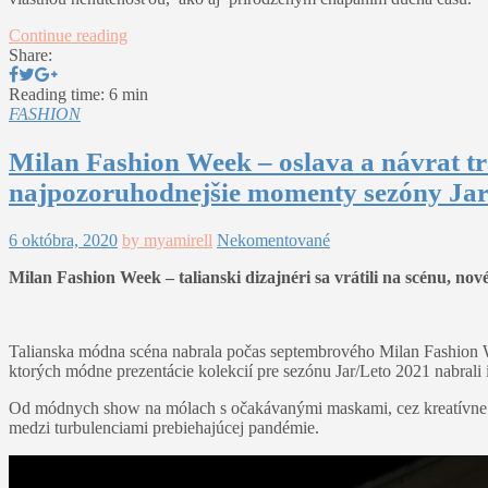
Continue reading
Share:
Reading time: 6 min
FASHION
Milan Fashion Week – oslava a návrat t
najpozoruhodnejšie momenty sezóny Jar/
6 októbra, 2020
by myamirell
Nekomentované
Milan Fashion Week – talianski dizajnéri sa vrátili na scénu, nov
Talianska módna scéna nabrala počas septembrového Milan Fashion
ktorých módne prezentácie kolekcií pre sezónu Jar/Leto 2021 nabrali
Od módnych show na mólach s očakávanými maskami, cez kreatívne živé
medzi turbulenciami prebiehajúcej pandémie.