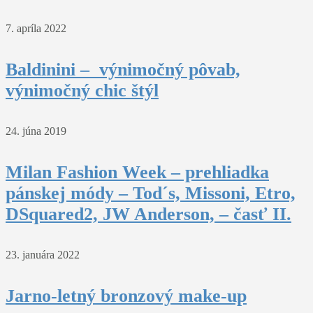
7. apríla 2022
Baldinini – výnimočný pôvab,
výnimočný chic štýl
24. júna 2019
Milan Fashion Week – prehliadka
pánskej módy – Tod´s, Missoni, Etro,
DSquared2, JW Anderson, – časť II.
23. januára 2022
Jarno-letný bronzový make-up