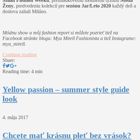
Milan Fashion Weeku
, prehliadkovému módnemu týždňu
Móda
Ženy
, predvedeniu kolekcií pre
sezónu Jar/Leto 2020
každý deň a
doslova zaliali Miláno.
Módnu show a môj fashion report si môžete pozrieť tiež na
Facebook stránke blogu: Mya Mirell Fashionista a tiež Instagrame:
mya_mirell.
Continue reading
Share:
Reading time: 4 min
Yellow passion – summer style guide
look
4. mája 2017
Chcete mať krásnu pleť bez vrások?