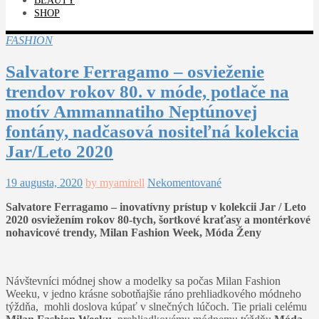
BEAUTY
SHOP
FASHION
Salvatore Ferragamo – osvieženie
trendov rokov 80. v móde, potlače na
motív Ammannatiho Neptúnovej
fontány, nadčasová nositeľná kolekcia
Jar/Leto 2020
19 augusta, 2020
by myamirell
Nekomentované
Salvatore Ferragamo – inovatívny prístup v kolekcii Jar / Leto
2020 osviežením rokov 80-tych, šortkové kraťasy a montérkové
nohavicové trendy, Milan Fashion Week, Móda Ženy
Návštevníci módnej show a modelky sa počas Milan Fashion
Weeku, v jedno krásne sobotňajšie ráno prehliadkového módneho
týždňa, mohli doslova kúpať v slnečných lúčoch. Tie priali celému