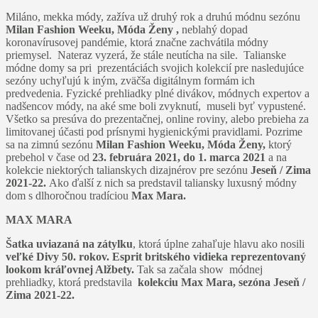
Miláno, mekka módy, zažíva už druhý rok a druhú módnu sezónu
Milan Fashion Weeku, Móda Ženy ,
neblahý dopad
koronavírusovej pandémie, ktorá značne zachvátila módny
priemysel. Nateraz vyzerá, že stále neutícha na sile. Talianske
módne domy sa pri prezentáciách svojich kolekcií pre nasledujúce
sezóny uchyľujú k iným, zväčša digitálnym formám ich
predvedenia. Fyzické prehliadky plné divákov, módnych expertov a
nadšencov módy, na aké sme boli zvyknutí, museli byť vypustené.
Všetko sa presúva do prezentačnej, online roviny, alebo prebieha za
limitovanej účasti pod prísnymi hygienickými pravidlami. Pozrime
sa na zimnú sezónu
Milan Fashion Weeku, Móda Ženy,
ktorý
prebehol v čase od
23. februára 2021, do 1. marca 2021
a na
kolekcie niektorých talianskych dizajnérov pre sezónu
Jeseň / Zima
2021-22.
Ako ďalší z nich sa predstavil taliansky luxusný módny
dom s dlhoročnou tradíciou
Max Mara.
MAX MARA
Šatka uviazaná na zátylku
, ktorá úplne zahaľuje hlavu ako nosili
veľké Divy 50. rokov.
Esprit britského vidieka reprezentovaný
lookom kráľovnej Alžbety.
Tak sa začala show módnej
prehliadky, ktorá predstavila
kolekciu Max Mara, sezóna Jeseň /
Zima 2021-22.