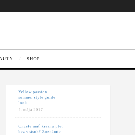
AUTY
SHOP
Yellow passion –
summer style guide
look
4. mája 2017
Chcete mať krásnu pleť
bez vrások? Zoznámte