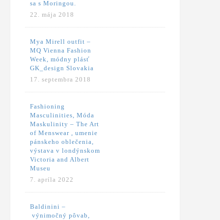
sa s Moringou.
22. mája 2018
Mya Mirell outfit –
MQ Vienna Fashion
Week, módny plásť
GK_design Slovakia
17. septembra 2018
Fashioning
Masculinities, Móda
Maskulinity – The Art
of Menswear , umenie
pánskeho oblečenia,
výstava v londýnskom
Victoria and Albert
Museu
7. apríla 2022
Baldinini –
výnimočný pôvab,