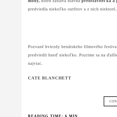
módy,
ktorú zastáva hlavná
predstaviteľka a 
predviedla niekoľko outfitov a z nich niektoré
Pozvané hviezdy benátskeho filmového festiva
predviedli hneď niekoľko. Pozrime sa na ďalši
najviac.
CATE BLANCHETT
CON
READING TIME: 6 MIN