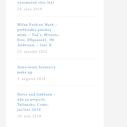
výnimočný chic štýl
24. júna 2019
Milan Fashion Week –
prehliadka pánskej
módy – Tod´s, Missoni,
Etro, DSquared2, JW
Anderson, – časť II.
23. januára 2022
Jarno-letný bronzový
make-up
3. augusta 2018
Dolce and Gabbana –
óda na prepych,
Taliansko, Como,
jar/leto 2019
10. júla 2018