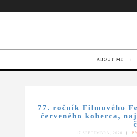
ABOUT ME
77. ročník Filmového F
červeného koberca, naj
17 SEPTEMBRA, 2020
B