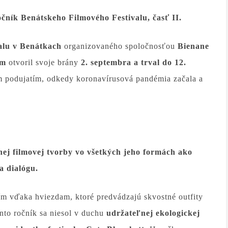
očník Benátskeho Filmového Festivalu, časť II.
alu v Benátkach
organizovaného spoločnosťou
Bienane
om
otvoril svoje brány
2. septembra a trval do 12.
m podujatím, odkedy koronavírusová pandémia začala a
nej filmovej tvorby vo všetkých jeho formách ako
a dialógu.
ním vďaka hviezdam, ktoré predvádzajú skvostné outfity
nto ročník sa niesol v duchu
udržateľnej ekologickej