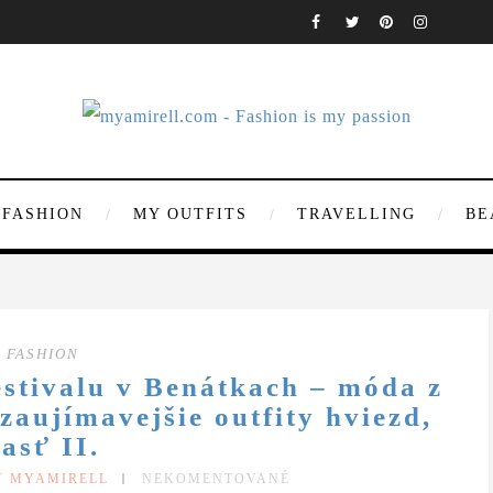
FASHION
MY OUTFITS
TRAVELLING
BE
FASHION
estivalu v Benátkach – móda z
zaujímavejšie outfity hviezd,
časť II.
Y MYAMIRELL
NEKOMENTOVANÉ