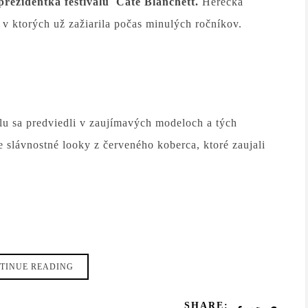
prezidentka festivalu
Cate Blanchett.
Herečka
, v ktorých už zažiarila počas minulých ročníkov.
lu sa predviedli v zaujímavých modeloch a tých
e slávnostné looky z červeného koberca, ktoré zaujali
TINUE READING
SHARE: