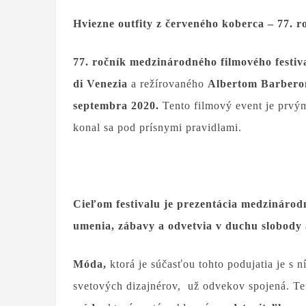
Hviezne outfity z červeného koberca – 77. r
77. ročník medzinárodného filmového festiv
di Venezia
a režírovaného
Albertom Barber
septembra 2020.
Tento filmový event je prvý
konal sa pod prísnymi pravidlami.
Cieľom festivalu je prezentácia medzinárod
umenia, zábavy a odvetvia v duchu slobody 
Móda,
ktorá je súčasťou tohto podujatia je s 
svetových dizajnérov, už odvekov spojená. Te