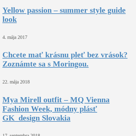
Yellow passion – summer style guide
look
4. mája 2017
Chcete mať krásnu pleť bez vrások?
Zoznámte sa s Moringou.
22. mája 2018
Mya Mirell outfit – MQ Vienna
Fashion Week, módny plásť
GK_design Slovakia
17. septembra 2018