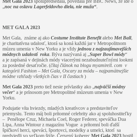
Met Gala 2023
spolupredsedala, povedala pre BBC News, že ide o
„
noc na oslavu Lagerfeldovho diela, nie muža“
.
MET GALA 2023
Met Gala, známe aj ako
Costume Institute Benefit
alebo
Met Ball
,
je charitatívna udalosť, ktorá sa koná každú jar v Metropolitnom
múzeu umenia v New Yorku a je vždy
jednou z najzaujímavejších
módnych udalostí roka
. Býva nazývaná aj „
Super Bowl módy
“
a je zapísaná v dejinách módy viacerými nezabudnuteľnými lookmi
za posledné desaťročie. (
čítaj článok na blogu myamirell. com v
kategórii Fashion – Met Gala, Oscary za módu – najpamätnejšie
módne vzhľady všetkých čias v II častiach
)
Met Gala 2023
preto tiež nesie prívlastky ako „
najväčší módny
večer
“ a je prínosom pre Metropolitné múzeum umenia v New
Yorku.
Podujatie víta hviezdy, mladých kreatívcov a predstaviteľov
priemyslu. Tento máj boli prítomné celebrity ako aj spoluhostiteľky
– Penélope Cruz, Michaela Coel, Roger Federer, speváčka Dua
Lipa, Anna Wintour z magazínu Vogue a prítomní boli ďalší
špičkoví herci, speváci, športovci, modelky a umelci, ktorí sa
predviedli vo veľkom štýle. Červený koberec
Met Gala 2023
hostil