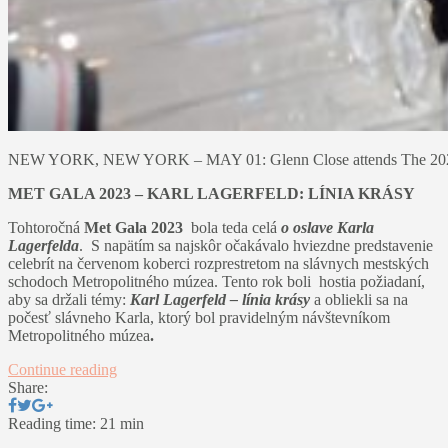
NEW YORK, NEW YORK – MAY 01: Glenn Close attends The 2023 Met 
MET GALA 2023 – KARL LAGERFELD: LÍNIA KRÁSY
Tohtoročná
Met Gala 2023
bola teda celá
o oslave Karla
Lagerfelda
. S napätím sa najskôr očakávalo hviezdne predstavenie
celebrít na červenom koberci rozprestretom na slávnych mestských
schodoch Metropolitného múzea. Tento rok boli hostia požiadaní,
aby sa držali témy:
Karl Lagerfeld – línia krásy
a obliekli sa na
počesť slávneho Karla, ktorý bol pravidelným návštevníkom
Metropolitného múzea
.
Continue reading
Share:
Reading time: 21 min