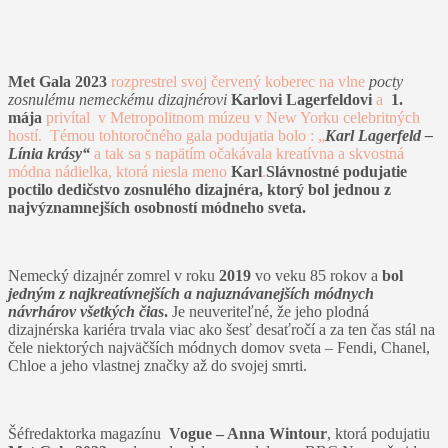
Met Gala 2023
rozprestrel svoj červený koberec na vlne
pocty
zosnulému nemeckému dizajnérovi
Karlovi Lagerfeldovi
a
1.
mája
privítal v Metropolitnom múzeu v New Yorku celebritných
hostí. Témou tohtoročného gala podujatia bolo : „
Karl Lagerfeld –
Línia krásy“
a tak sa s napätím očakávala kreatívna a skvostná
módna nádielka, ktorá niesla meno
Karl
.
Slávnostné podujatie
poctilo dedičstvo zosnulého dizajnéra, ktorý bol jednou z
najvýznamnejších osobností módneho sveta.
Nemecký dizajnér zomrel v roku
2019
vo veku 85 rokov a
bol
jedným z najkreatívnejších a najuznávanejších módnych
návrhárov všetkých čias
.
Je neuveriteľné, že jeho plodná
dizajnérska kariéra trvala viac ako šesť desaťročí a za ten čas stál na
čele niektorých najväčších módnych domov sveta – Fendi, Chanel,
Chloe a jeho vlastnej značky až do svojej smrti.
Šéfredaktorka magazínu
Vogue – Anna Wintour
, ktorá podujatiu