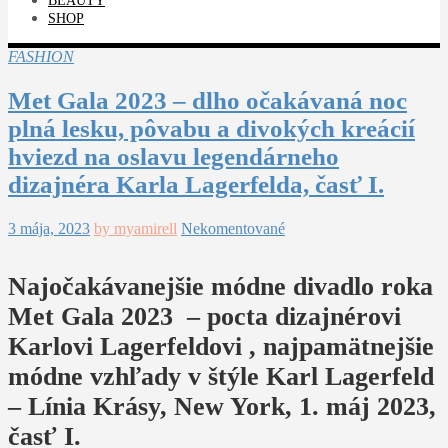
BEAUTY
SHOP
FASHION
Met Gala 2023 – dlho očakávaná noc
plná lesku, pôvabu a divokých kreácií
hviezd na oslavu legendárneho
dizajnéra Karla Lagerfelda, časť I.
3 mája, 2023
by myamirell
Nekomentované
Najočakávanejšie módne divadlo roka
Met Gala 2023 – pocta dizajnérovi
Karlovi Lagerfeldovi , najpamätnejšie
módne vzhľady v štýle Karl Lagerfeld
– Línia Krásy, New York, 1. máj 2023,
časť I.