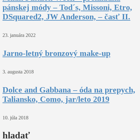
pánskej módy – Tod´s, Missoni, Etro,
DSquared2, JW Anderson, – časť II.
23. januára 2022
Jarno-letný bronzový make-up
3. augusta 2018
Dolce and Gabbana – óda na prepych,
Taliansko, Como, jar/leto 2019
10. júla 2018
hladať