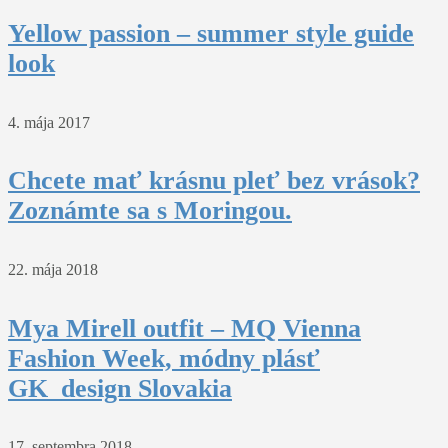
Yellow passion – summer style guide
look
4. mája 2017
Chcete mať krásnu pleť bez vrások?
Zoznámte sa s Moringou.
22. mája 2018
Mya Mirell outfit – MQ Vienna
Fashion Week, módny plásť
GK_design Slovakia
17. septembra 2018