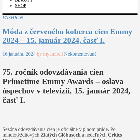
BEAUTY
SHOP
FASHION
Móda z červeného koberca cien Emmy
2024 – 15. január 2024, časť I.
16 januára, 2024
by myamirell
Nekomentované
75. ročník odovzdávania cien
Primetime Emmy Awards – oslava
úspechov v televízii, 15. január 2024,
časť I.
Sezóna odovzdávania cien je oficiálne v plnom prúde. Po
minulotýždňových
Zlatých Glóbusoch
a nedeľných
Critics