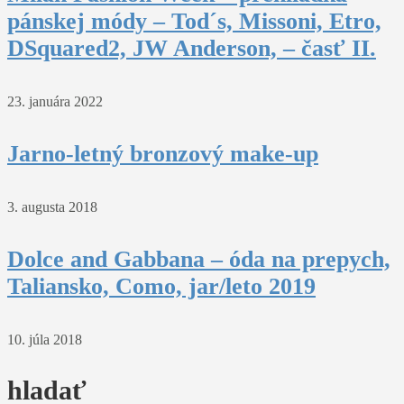
pánskej módy – Tod´s, Missoni, Etro,
DSquared2, JW Anderson, – časť II.
23. januára 2022
Jarno-letný bronzový make-up
3. augusta 2018
Dolce and Gabbana – óda na prepych,
Taliansko, Como, jar/leto 2019
10. júla 2018
hladať