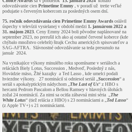
Choice Awards
sa v pondelok
15. januára 2024
konalo
odovzdávanie cien
Primetime Emmy
, v poradí už tretie veľké
podujatie s červeným kobercom za posledných osem dní.
75. ročník odovzdávania cien Primetime Emmy Awards
oslávil
úspechy v televízii vysielanej v období medzi
1. januárom 2022 a
31. májom 2023
. Ceny Emmy 2024 boli pôvodne naplánované na
september 2023, no prerušil ich ako aj ostatné červené koberce (kde
chýbalo množstvo celebrít) štrajk Cechu amerických spisovateľov a
SAG-AFTRA. Slávnostné odovzdávanie sa teda presunulo na
január 2024.
Na vynikajúce výkony minulého roku spomíname v seriáloch a
reláciách Biely Lotus, Succession , Medveď, Posledný z nás,
Hovädzie mäso, Žlté kazajky a Ted Lasso , kde umelci podali
hviezdne výkony. 27 nominácií si odniesol seriál „
Succession
“ a
seriál s apokalyptickým nádychom „
The Last of Us
“ z HBO s
hercami Pedrom Pascalom a Bellou Ramsey v hlavných úlohách
zožal 24 nominácií. Za nimi sa ocitla zábavná mini séria „
The
White Lotus
“ (tiež relácia z HBO) s 23 nomináciami a „
Ted Lasso
“
(z Apple TV+) s 21 nomináciami.