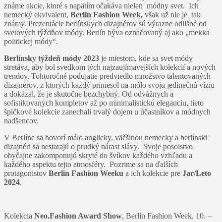
známe akcie, ktoré s napätím očakáva nielen módny svet. Ich
nemecký ekvivalent,
Berlin Fashion Week,
však už nie je tak
známy. Prezentácie berlínskych dizajnérov sú výrazne odlišné od
svetových týždňov módy. Berlín býva označovaný aj ako „mekka
politickej módy“.
Berlínsky týždeň módy 2023
je miestom, kde sa svet módy
stretáva, aby bol svedkom tých najzaujímavejších kolekcií a nových
trendov. Tohtoročné podujatie predviedlo množstvo talentovaných
dizajnérov, z ktorých každý priniesol na mólo svoju jedinečnú víziu
a dokázal, že je skutočne bezchybný. Od odvážnych a
sofistikovaných kompletov až po minimalistickú eleganciu, tieto
špičkové kolekcie zanechali trvalý dojem u účastníkov a módnych
nadšencov.
V Berlíne sa hovorí málo anglicky, väčšinou nemecky a berlínski
dizajnéri sa nestarajú o prudký nárast slávy. Svoje posolstvo
obyčajne zakomponujú skryté do švíkov každého vzhľadu a
každého aspektu tejto atmosféry. Pozrime sa na ďalších
protagonistov
Berlin Fashion Weeku
a ich kolekcie pre
Jar/Leto
2024
.
Kolekcia
Neo.Fashion Award Show
, Berlin Fashion Week, 10. –