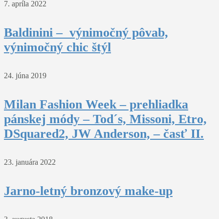
7. apríla 2022
Baldinini – výnimočný pôvab,
výnimočný chic štýl
24. júna 2019
Milan Fashion Week – prehliadka
pánskej módy – Tod´s, Missoni, Etro,
DSquared2, JW Anderson, – časť II.
23. januára 2022
Jarno-letný bronzový make-up