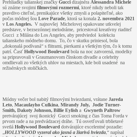
Prehliadky talianskej značky
Gucci
dizajnéra
Alessandra Michele
sú známe svojimi
filmovými rozmermi
, ktoré nikdy neboli tak
pravdivo citeľné, prenikajúce všetky zmysli a polapiteľné, ako
počas módnej šou
Love Parade
, ktorá sa konala
2. novembra 2021
v
Los Angeles.
V najnovšej Michelovej opakovane utkvelej
predstave, v bezsezónnej melodráme, pricestoval kreatívny riaditeľ
Gucci z Milána do Los Angeles, aby predviedol kolekciu
talianskeho módneho domu. To, čo v skutku priniesol, bola
„dokonalá podívaná“ s flitrami, pierkami a všetkým tým, čo k tomu
patrí. Časť
Hollywood Boulevard
bola na noc zatvorená, modelky
sa pripravovali v Graumanovom čínskom divadle a celebrity
omdlievali zo všetkých uhlov na miestach, kde boli usadené na
režisérskych stoličkách.
Módny večer bol nabitý filmovými hviezdami, vrátane
Jareda
Leto
,
Macaulayho Culkina
,
Mirandy July,
Jodie Turner-
Smith, Dakoty Johnson, Billie Eylish
a
Gwyneth Paltrow
pretvárajúcej svoj ikonický Gucci smoking z čias Toma Forda v
prvom rade a na predvádzacej dráhe. Tú osvetľovali trblietavé
svetlá
Hollywood Boulevard
dotvárajúce excelentné pozadie:
„
HOLLYWOOD vyzeral ako jasná a žiarivá hviezda
,“ napísal