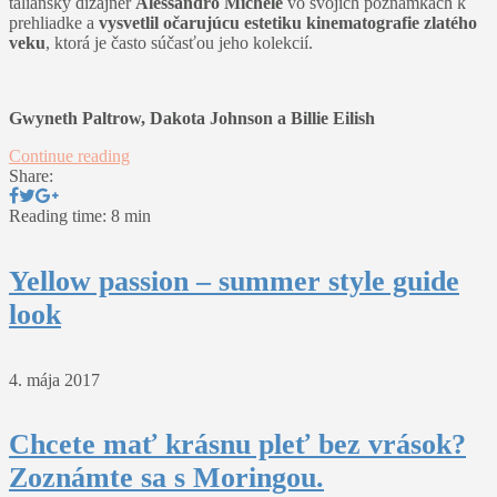
taliansky dizajnér
Alessandro Michele
vo svojich poznámkach k
prehliadke a
vysvetlil očarujúcu estetiku kinematografie zlatého
veku
, ktorá je často súčasťou jeho kolekcií.
Gwyneth Paltrow, Dakota Johnson a Billie Eilish
Continue reading
Share:
Reading time: 8 min
Yellow passion – summer style guide
look
4. mája 2017
Chcete mať krásnu pleť bez vrások?
Zoznámte sa s Moringou.