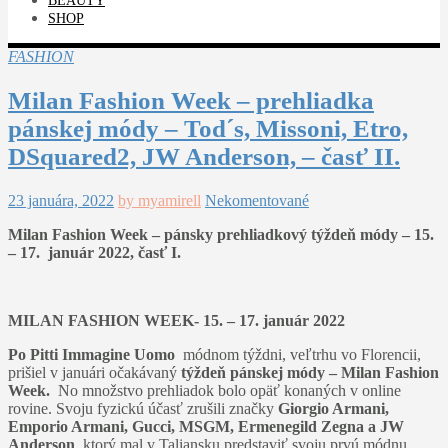
BEAUTY
SHOP
FASHION
Milan Fashion Week – prehliadka
pánskej módy – Tod´s, Missoni, Etro,
DSquared2, JW Anderson, – časť II.
23 januára, 2022
by myamirell
Nekomentované
Milan Fashion Week – pánsky prehliadkový týždeň módy – 15.
– 17. január 2022, časť I.
MILAN FASHION WEEK- 15. – 17. január 2022
Po Pitti Immagine Uomo
módnom týždni, veľtrhu vo Florencii,
prišiel v januári očakávaný
týždeň pánskej módy – Milan Fashion
Week.
No množstvo prehliadok bolo opäť konaných v online
rovine. Svoju fyzickú účasť zrušili značky
Giorgio Armani,
Emporio Armani, Gucci, MSGM, Ermenegild Zegna a JW
Anderson
, ktorý mal v Taliansku predstaviť svoju prvú módnu