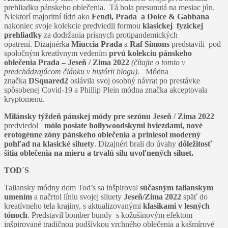
prehliadku pánskeho oblečenia. Tá bola presunutá na mesiac jún.
Niektorí majoritní lídri ako
Fendi, Prada a Dolce & Gabbana
nakoniec svoje kolekcie predviedli formou
klasickej fyzickej
prehliadky
za dodržania prísnych protipandemických
opatrení. Dizajnérka
Miuccia Prada
a
Raf Simons
predstavili pod
spoločným kreatívnym vedením
prvú kolekciu pánskeho
oblečenia
Prada – Jeseň / Zima 2022
(čítajte o tomto v
predchádzajúcom článku v histórii blogu).
Módna
značka
DSquared2
oslávila svoj osobný návrat po prestávke
spôsobenej Covid-19 a Phillip Plein módna značka akceptovala
kryptomenu.
Milánsky týždeň pánskej módy pre sezónu Jeseň / Zima 2022
predviedol
mólo posiate hollywoodskymi hviezdami, nové
erotogénne zóny pánskeho oblečenia a priniesol moderný
pohľad na klasické siluety
. Dizajnéri brali do úvahy
dôležitosť
šitia oblečenia na mieru a trvalú silu uvoľnených siluet.
TOD´S
Taliansky módny dom Tod’s sa inšpiroval
súčasným talianskym
umením
a načrtol líniu svojej siluety
Jeseň/Zima 2022
späť do
kreatívneho tela krajiny, s aktualizovanými
klasikami v lesných
tónoch
. Predstavil bomber bundy s kožušinovým efektom
inšpirované tradičnou podšívkou vrchného oblečenia a kašmírové