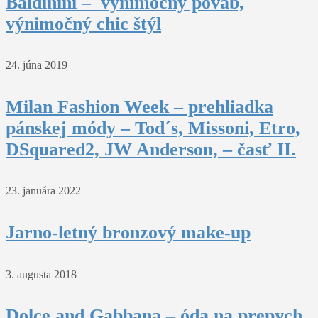
Baldinini – výnimočný pôvab,
výnimočný chic štýl
24. júna 2019
Milan Fashion Week – prehliadka
pánskej módy – Tod´s, Missoni, Etro,
DSquared2, JW Anderson, – časť II.
23. januára 2022
Jarno-letný bronzový make-up
3. augusta 2018
Dolce and Gabbana – óda na prepych,