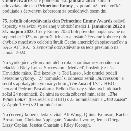
Choice Awards
sa v pondelok
15. januára 2024
konalo
odovzdávanie cien
Primetime Emmy
, v poradí už tretie veľké
podujatie s červeným kobercom za posledných osem dní.
75. ročník odovzdávania cien Primetime Emmy Awards
oslávil
úspechy v televízii vysielanej v období medzi
1. januárom 2022 a
31. májom 2023
. Ceny Emmy 2024 boli pôvodne naplánované na
september 2023, no prerušil ich ako aj ostatné červené koberce (kde
chýbalo množstvo celebrít) štrajk Cechu amerických spisovateľov a
SAG-AFTRA. Slávnostné odovzdávanie sa teda presunulo na
január 2024.
Na vynikajúce výkony minulého roku spomíname v seriáloch a
reláciách Biely Lotus, Succession , Medveď, Posledný z nás,
Hovädzie mäso, Žlté kazajky a Ted Lasso , kde umelci podali
hviezdne výkony. 27 nominácií si odniesol seriál „
Succession
“ a
seriál s apokalyptickým nádychom „
The Last of Us
“ z HBO s
hercami Pedrom Pascalom a Bellou Ramsey v hlavných úlohách
zožal 24 nominácií. Za nimi sa ocitla zábavná mini séria „
The
White Lotus
“ (tiež relácia z HBO) s 23 nomináciami a „
Ted Lasso
“
(z Apple TV+) s 21 nomináciami.
Na červený koberec teda zavítali Ali Wong, Quinta Brunson, Rachel
Brosnahan, Christina Applegate, Natasha Lvonne, Jenna Ortega,
Lizzy Caplan, Jessica Chastain a Riley Keough.