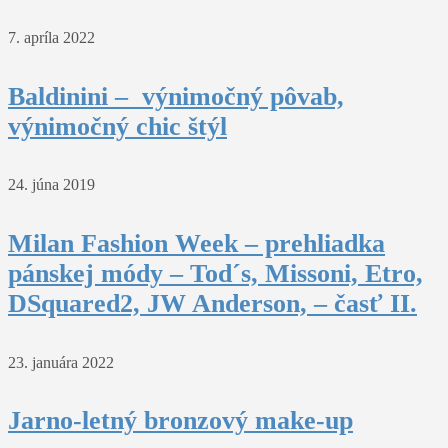
7. apríla 2022
Baldinini – výnimočný pôvab,
výnimočný chic štýl
24. júna 2019
Milan Fashion Week – prehliadka
pánskej módy – Tod´s, Missoni, Etro,
DSquared2, JW Anderson, – časť II.
23. januára 2022
Jarno-letný bronzový make-up