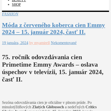
BEAUTY
SHOP
FASHION
Móda z červeného koberca cien Emmy
2024 – 15. január 2024, časť II.
19 januára, 2024
by myamirell
Nekomentované
75. ročník odovzdávania cien
Primetime Emmy Awards – oslava
úspechov v televízii, 15. január 2024,
časť II.
Sezóna odovzdávania cien je oficiálne v plnom prúde. Po
minulotýždňových
Zlatých Glóbusoch
a nedeľných
Critics