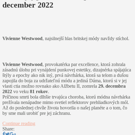
december 2022
Vivienne Westwood
, najsilnejší hlas britskej módy navždy stíchol.
Vivienne Westwood
, provokatérka par excellence, ktorá zohrala
zásadnú úlohu pri vynájdení punkovej estetiky, dizajnérka spájajúca
štýly a epochy ako nik iný, prvá návrhárka, ktorá sa telom a dušou
zapojila do boja za udržateľnú módu a jediná Dáma, ktorú si v jej
vlasti ctia možno rovnako ako Alžbetu II, zomrela
29. decembra
2022
vo veku
81 rokov
.
Príčinou smrti bola dlhšie trvajúca choroba, ktorú módna návrhárka
prežívala nenápadne mimo svetiel reflektorov prehliadkových mól.
Až do poslednej chvíle života hovorila o našej planéte a o tom, čo
by sme mali urobiť pre jej záchranu.
Continue reading
Share: