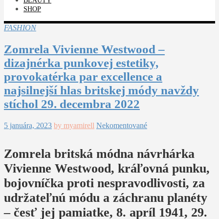
BEAUTY
SHOP
FASHION
Zomrela Vivienne Westwood –
dizajnérka punkovej estetiky,
provokatérka par excellence a
najsilnejší hlas britskej módy navždy
stíchol 29. decembra 2022
5 januára, 2023
by myamirell
Nekomentované
Zomrela britská módna návrhárka
Vivienne Westwood, kráľovná punku,
bojovníčka proti nespravodlivosti, za
udržateľnú módu a záchranu planéty
– česť jej pamiatke, 8. apríl 1941, 29.