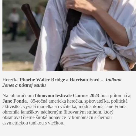
Herečka
Phoebe Waller Bridge
a
Harrison Ford
–
Indiana
Jones a nástroj osudu
Na tohtoročnom
filmovom festivale Cannes 2023
bola prítomná aj
Jane Fonda
. 85-ročná americká herečka, spisovateľka, politická
aktivistka, vývalá modelka a cvičitelka, módna ikona Jane Fonda
ohromila fanúšikov nádherným flitrovaným strihom, ktorý
obsahoval čierne široké nohavice v kombinácii s čiernou
asymetrickou tunikou s vlečkou.