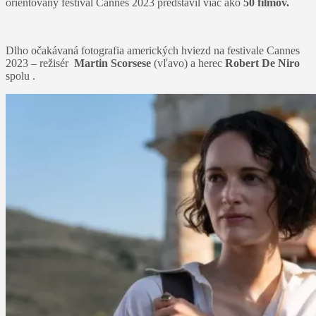
orientovaný festival Cannes 2023 predstavil viac ako
50 filmov.
Dlho očakávaná fotografia amerických hviezd na festivale Cannes
2023 – režisér
Martin Scorsese
(vľavo) a herec
Robert De Niro
spolu .