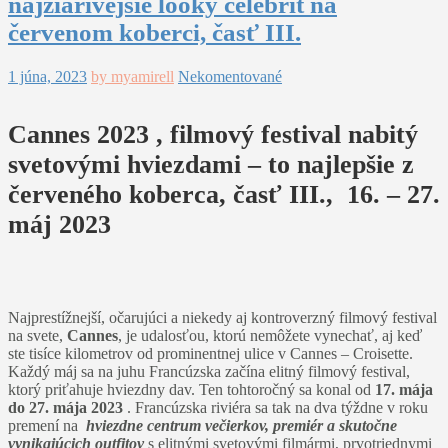
najžiarivejšie looky celebrít na
červenom koberci, časť III.
1 júna, 2023
by myamirell
Nekomentované
Cannes 2023 , filmový festival nabitý
svetovými hviezdami – to najlepšie z
červeného koberca, časť III., 16. – 27.
máj 2023
Najprestížnejší, očarujúci a niekedy aj kontroverzný filmový festival
na svete,
Cannes
, je udalosťou, ktorú nemôžete vynechať, aj keď
ste tisíce kilometrov od prominentnej ulice v Cannes – Croisette.
Každý máj sa na juhu Francúzska začína elitný filmový festival,
ktorý priťahuje hviezdny dav. Ten tohtoročný sa konal od
17. mája
do 27. mája 2023
. Francúzska riviéra sa tak na dva týždne v roku
premení na
hviezdne centrum večierkov, premiér a skutočne
vynikajúcich outfitov
s elitnými svetovými filmármi, prvotriednymi