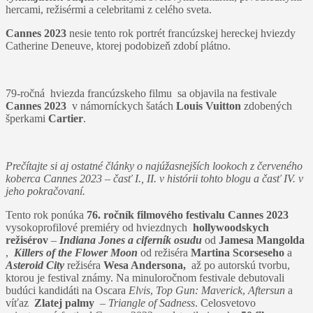
hercami, režisérmi a celebritami z celého sveta.
Cannes 2023
nesie tento rok portrét francúzskej hereckej hviezdy
Catherine Deneuve, ktorej podobizeň zdobí plátno.
79-ročná hviezda francúzskeho filmu sa objavila na festivale
Cannes 2023
v námorníckych šatách
Louis Vuitton
zdobených
šperkami
Cartier
.
Prečítajte si aj ostatné články o najúžasnejších lookoch z červeného
koberca Cannes 2023 – časť I., II. v histórii tohto blogu a časť IV. v
jeho pokračovaní.
Tento rok ponúka
76. ročník filmového festivalu Cannes 2023
vysokoprofilové premiéry od hviezdnych
hollywoodskych
režisérov
–
Indiana Jones a ciferník osudu
od
Jamesa Mangolda
,
Killers of the Flower Moon
od režiséra
Martina Scorseseho
a
Asteroid City
režiséra
Wesa Andersona,
až po autorskú tvorbu,
ktorou je festival známy. Na minuloročnom festivale debutovali
budúci kandidáti na Oscara
Elvis
,
Top Gun: Maverick
,
Aftersun
a
víťaz
Zlatej palmy
–
Triangle of Sadness
. Celosvetovo