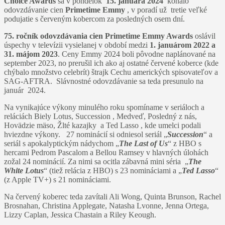
Choice Awards
sa v pondelok
15. januára 2024
konalo
odovzdávanie cien
Primetime Emmy
, v poradí už tretie veľké
podujatie s červeným kobercom za posledných osem dní.
75. ročník odovzdávania cien Primetime Emmy Awards
oslávil
úspechy v televízii vysielanej v období medzi
1. januárom 2022 a
31. májom 2023
. Ceny Emmy 2024 boli pôvodne naplánované na
september 2023, no prerušil ich ako aj ostatné červené koberce (kde
chýbalo množstvo celebrít) štrajk Cechu amerických spisovateľov a
SAG-AFTRA. Slávnostné odovzdávanie sa teda presunulo na
január 2024.
Na vynikajúce výkony minulého roku spomíname v seriáloch a
reláciách Biely Lotus, Succession , Medveď, Posledný z nás,
Hovädzie mäso, Žlté kazajky a Ted Lasso , kde umelci podali
hviezdne výkony. 27 nominácií si odniesol seriál „
Succession
“ a
seriál s apokalyptickým nádychom „
The Last of Us
“ z HBO s
hercami Pedrom Pascalom a Bellou Ramsey v hlavných úlohách
zožal 24 nominácií. Za nimi sa ocitla zábavná mini séria „
The
White Lotus
“ (tiež relácia z HBO) s 23 nomináciami a „
Ted Lasso
“
(z Apple TV+) s 21 nomináciami.
Na červený koberec teda zavítali Ali Wong, Quinta Brunson, Rachel
Brosnahan, Christina Applegate, Natasha Lvonne, Jenna Ortega,
Lizzy Caplan, Jessica Chastain a Riley Keough.