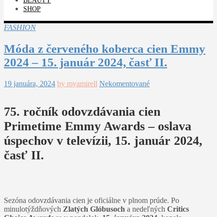
BEAUTY
SHOP
FASHION
Móda z červeného koberca cien Emmy
2024 – 15. január 2024, časť II.
19 januára, 2024
by myamirell
Nekomentované
75. ročník odovzdávania cien
Primetime Emmy Awards – oslava
úspechov v televízii, 15. január 2024,
časť II.
Sezóna odovzdávania cien je oficiálne v plnom prúde. Po
minulotýždňových
Zlatých Glóbusoch
a nedeľných
Critics