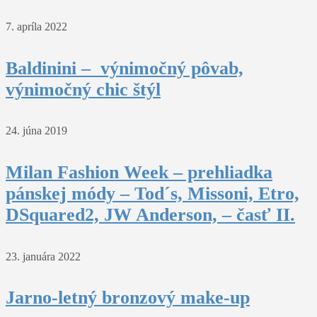
7. apríla 2022
Baldinini – výnimočný pôvab,
výnimočný chic štýl
24. júna 2019
Milan Fashion Week – prehliadka
pánskej módy – Tod´s, Missoni, Etro,
DSquared2, JW Anderson, – časť II.
23. januára 2022
Jarno-letný bronzový make-up