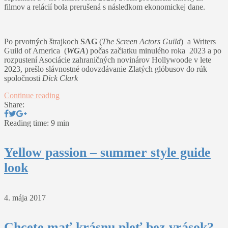
filmov a relácií bola prerušená s následkom ekonomickej dane.
Po prvotných štrajkoch
SAG
(
The Screen Actors Guild
) a Writers
Guild of America (
WGA
) počas začiatku minulého roka 2023 a po
rozpustení Asociácie zahraničných novinárov Hollywoode v lete
2023, prešlo slávnostné odovzdávanie Zlatých glóbusov do rúk
spoločnosti
Dick Clark
Continue reading
Share:
Reading time: 9 min
Yellow passion – summer style guide
look
4. mája 2017
Chcete mať krásnu pleť bez vrások?