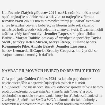
Udeľovanie
Zlatých glóbusov 2024
na
81. ročníku
odštartovalo
opäť najkrajšie obdobie roka a oslávilo
to najlepšie z filmu a
televízie roku 2023
. Okrem filmových trofejí je udalosť sledovaná
aj pre hviezdny červený koberec, na ktorom tento rok zažiarilo
množstvo hollywoodskych celebrít a známych tvárí. Diváci sa mohli
tešiť na vždy famóznu divu
Jennifer Lopez
, strhujúcu bábiku
Barbie –
Margot Robbie
, prekvapivé vystúpenie speváčky
Taylor
Swift
, herečky
Helen Mirren, Meryl Streep, Julliane Moore,
Rosamunde Pike,
Angelu Bassett, Jennifer Lawrence
,
hercov
Leonarda DiCaprio, Bradley Coopera
, ktorý prišiel so
svojou mamou a mnohých ďalších.
NÁVRAT FILMOVÝCH HVIEZD DO BEVERLY HILTON
Gala podujatie
Golden Globes 2024
sa konalo po jednom z
najchaotickejších a najrozdeľujúcejších rokoch v histórii
Hollywoodu, po mesiacoch štrajkov odborov spisovateľov a hercov
proti obmedzeniu používania A.I. (
umelej inteligencie
) a proti
obchodnému modelu streamovania, ktorý im sťažuje zarábanie si na
živobytie. Spoločnosti SAG a WGA nakoniec dosiahli dohody v
septembri a v novembri roku 2023, avšak produkcia mnohých