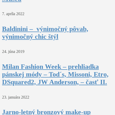
7. apríla 2022
Baldinini – výnimočný pôvab,
výnimočný chic štýl
24. júna 2019
Milan Fashion Week – prehliadka
pánskej módy – Tod´s, Missoni, Etro,
DSquared2, JW Anderson, – časť II.
23. januára 2022
Jarno-letný bronzový make-up