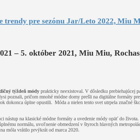
 trendy pre sezónu Jar/Leto 2022, Miu Mi
21 – 5. október 2021, Miu Miu, Rochas,
adičný týždeň módy
prakticky neexistoval. V dôsledku prebiehajúcej p
ysi poznali, pričom mnohé módne domy prešli na digitálne formáty pred
dok dokonca úplne opustili. Móda a nielen tento svet utrpela značné šk
ci nástup na klasické módne formáty a uvedenie módy opäť do života.
ú k úplnému normálu, uvoľnenie obmedzení v štyroch hlavných metropo
na móla vrátilo prvýkrát od marca 2020.