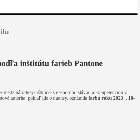
ilu
odľa inštitútu farieb Pantone
ne
medzinárodnej inštitúcie s nespornou slávou a kompetenciou v
etová autorita, pokiaľ ide o nuansy, oznámila
farbu roku 2023 , 18-