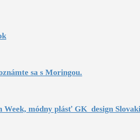
ok
oznámte sa s Moringou.
n Week, módny plásť GK_design Slovak