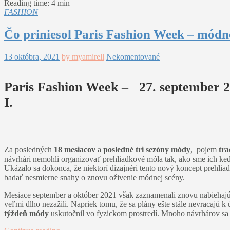
Reading time: 4 min
FASHION
Čo priniesol Paris Fashion Week – módne
13 októbra, 2021
by myamirell
Nekomentované
Paris Fashion Week – 27. september 20
I.
Za posledných
18 mesiacov
a
posledné tri sezóny módy
, pojem
tr
návrhári nemohli organizovať prehliadkové móla tak, ako sme ich ked
Ukázalo sa dokonca, že niektorí dizajnéri tento nový koncept prehlia
badať nesmierne snahy o znovu oživenie módnej scény.
Mesiace september a október 2021 však zaznamenali znovu nabiehajú
veľmi dlho nezažili. Napriek tomu, že sa plány ešte stále nevracaj
týždeň módy
uskutočnil vo fyzickom prostredí. Mnoho návrhárov sa 