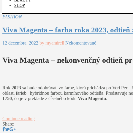
BEAUTY
SHOP
FASHION
Viva Magenta – farba roka 2023, odtieň 
12 decembra, 2022
by myamirell
Nekomentované
Viva Magenta – nekonvenčný odtieň pre
Rok
2023
sa bude odohrávať vo farbe, ktorá prichádza po Veri Peri.
oblasti farieb, hybridnou farbou karmínového odtieňa. Predstavuje 
1750
, čo je v preklade z číselného kódu
Viva Magenta
.
Continue reading
Share: