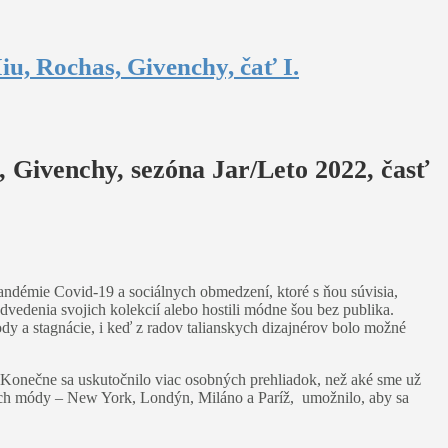
u, Rochas, Givenchy, čať I.
 Givenchy, sezóna Jar/Leto 2022, časť
andémie Covid-19 a sociálnych obmedzení, ktoré s ňou súvisia,
vedenia svojich kolekcií alebo hostili módne šou bez publika.
ody a stagnácie, i keď z radov talianskych dizajnérov bolo možné
 Konečne sa uskutočnilo viac osobných prehliadok, než aké sme už
lách módy – New York, Londýn, Miláno a Paríž, umožnilo, aby sa