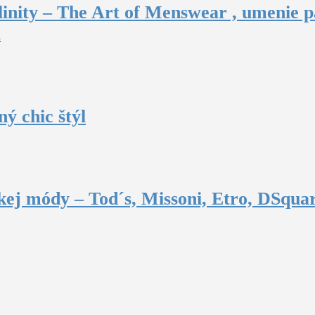
inity – The Art of Menswear , umenie p
u
ý chic štýl
ej módy – Tod´s, Missoni, Etro, DSquar