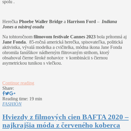
spolu .
Herečka
Phoebe Waller Bridge
a
Harrison Ford
–
Indiana
Jones a nástroj osudu
Na tohtoročnom
filmovom festivale Cannes 2023
bola prítomná aj
Jane Fonda
. 85-ročná americká herečka, spisovateľka, politická
aktivistka, vývalá modelka a cvičitelka, módna ikona Jane Fonda
ohromila fanúšikov nádherným flitrovaným strihom, ktorý
obsahoval čierne široké nohavice v kombinácii s čiernou
asymetrickou tunikou s vlečkou.
Continue reading
Share:
Reading time: 19 min
FASHION
Hviezdy z filmových cien BAFTA 2020 –
najkrajšia móda z červeného koberca