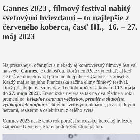
Cannes 2023 , filmový festival nabitý
svetovými hviezdami – to najlepšie z
červeného koberca, časť III., 16. – 27.
máj 2023
Najprestížnejší, očarujúci a niekedy aj kontroverzný filmový festival
na svete,
Cannes
, je udalosťou, ktorú nemôžete vynechať, aj keď
ste tisíce kilometrov od prominentnej ulice v Cannes – Croisette.
Každý máj sa na juhu Francúzska začína elitný filmový festival,
ktorý priťahuje hviezdny dav. Ten tohtoročný sa konal od
17. mája
do 27. mája 2023
. Francúzska riviéra sa tak na dva týždne v roku
premení na
hviezdne centrum večierkov, premiér a skutočne
vynikajúcich outfitov
s elitnými svetovými filmármi, prvotriednymi
hercami, režisérmi a celebritami z celého sveta.
Cannes 2023
nesie tento rok portrét francúzskej hereckej hviezdy
Catherine Deneuve, ktorej podobizeň zdobí plátno.