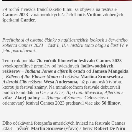
79-ročná hviezda francúzskeho filmu sa objavila na festivale
Cannes 2023
v námorníckych šatách
Louis Vuitton
zdobených
šperkami
Cartier
.
Prečítajte si aj ostatné články o najúžasnejších lookoch z červeného
koberca Cannes 2023 – časť I., II. v histórii tohto blogu a časť IV. v
jeho pokračovaní.
Tento rok ponúka
76. ročník filmového festivalu Cannes 2023
vysokoprofilové premiéry od hviezdnych
hollywoodskych
režisérov
–
Indiana Jones a ciferník osudu
od
Jamesa Mangolda
,
Killers of the Flower Moon
od režiséra
Martina Scorseseho
a
Asteroid City
režiséra
Wesa Andersona,
až po autorskú tvorbu,
ktorou je festival známy. Na minuloročnom festivale debutovali
budúci kandidáti na Oscara
Elvis
,
Top Gun: Maverick
,
Aftersun
a
víťaz
Zlatej palmy
–
Triangle of Sadness
. Celosvetovo
orientovaný festival Cannes 2023 predstavil viac ako
50 filmov.
Dlho očakávaná fotografia amerických hviezd na festivale Cannes
2023 – režisér
Martin Scorsese
(vľavo) a herec
Robert De Niro