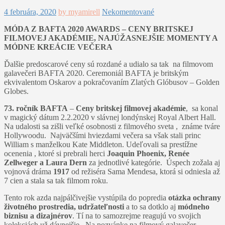
4 februára, 2020
by myamirell
Nekomentované
MÓDA Z BAFTA 2020 AWARDS – CENY BRITSKEJ
FILMOVEJ AKADÉMIE, NAJÚŽASNEJŠIE MOMENTY A
MÓDNE KREÁCIE VEČERA
Ďalšie predoscarové ceny sú rozdané a udialo sa tak na filmovom
galavečeri BAFTA 2020. Ceremoniál BAFTA je britským
ekvivalentom Oskarov a pokračovaním Zlatých Glóbusov – Golden
Globes.
73. ročník BAFTA
–
Ceny britskej filmovej akadémie
, sa konal
v magický dátum 2.2.2020 v slávnej londýnskej Royal Albert Hall.
Na udalosti sa zišli veľké osobnosti z filmového sveta , známe tváre
Hollywoodu. Najväčšími hviezdami večera sa však stali princ
William s manželkou Kate Middleton. Udeľovali sa prestížne
ocenenia , ktoré si prebrali herci
Joaquin Phoenix, Renée
Zellweger a Laura Dern
za jednotlivé kategórie. Úspech zožala aj
vojnová dráma
1917
od režiséra Sama Mendesa, ktorá si odniesla až
7 cien a stala sa tak filmom roku.
Tento rok azda najpálčivejšie vystúpila do popredia
otázka ochrany
životného prostredia, udržateľnosti
a to sa dotklo aj
módneho
biznisu a dizajnérov
. Tí na to samozrejme reagujú vo svojich
kolekciách už dávnejšie. Na pozvánke na filmový galavečer