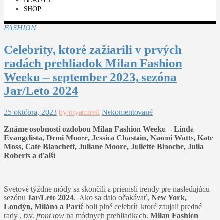
BEAUTY
SHOP
FASHION
Celebrity, ktoré zažiarili v prvých
radách prehliadok Milan Fashion
Weeku – september 2023, sezóna
Jar/Leto 2024
25 októbra, 2023
by myamirell
Nekomentované
Známe osobnosti ozdobou Milan Fashion Weeku – Linda
Evangelista, Demi Moore, Jessica Chastain, Naomi Watts, Kate
Moss, Cate Blanchett, Juliane Moore, Juliette Binoche, Julia
Roberts a ďalší
Svetové týždne módy sa skončili a prienisli trendy pre nasledujúcu
sezónu
Jar/Leto 2024
. Ako sa dalo očakávať,
New York,
Londýn, Miláno a Paríž
boli plné celebrít, ktoré zaujali predné
rady , tzv.
front row
na módnych prehliadkach.
Milan Fashion