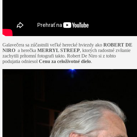
Galavečera sa zúčastnili veľké herecké hviezdy ako
ROBERT DE
NIRO
a herečka
MERRYL STREEP
, ktorých radostné zvítanie
zachytili prítomní fotografi takto. Robert De Niro si z tohto
podujatia odniesol
Cenu za celoživotné dielo
.