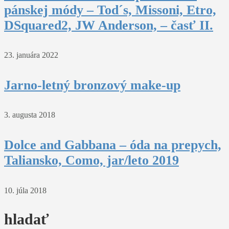
pánskej módy – Tod´s, Missoni, Etro,
DSquared2, JW Anderson, – časť II.
23. januára 2022
Jarno-letný bronzový make-up
3. augusta 2018
Dolce and Gabbana – óda na prepych,
Taliansko, Como, jar/leto 2019
10. júla 2018
hladať