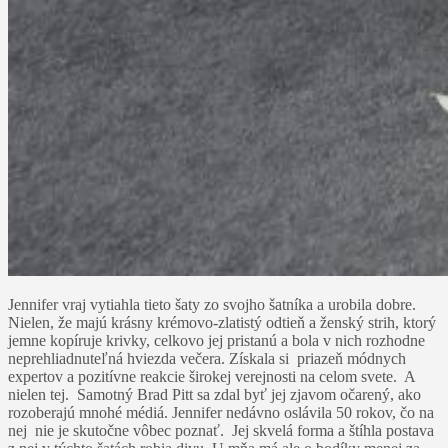
Jennifer vraj vytiahla tieto šaty zo svojho šatníka a urobila dobre.
Nielen, že majú krásny krémovo-zlatistý odtieň a ženský strih, ktorý
jemne kopíruje krivky, celkovo jej pristanú a bola v nich rozhodne
neprehliadnuteľná hviezda večera. Získala si priazeň módnych
expertov a pozitívne reakcie širokej verejnosti na celom svete. A
nielen tej. Samotný Brad Pitt sa zdal byť jej zjavom očarený, ako
rozoberajú mnohé médiá. Jennifer nedávno oslávila 50 rokov, čo na
nej nie je skutočne vôbec poznať. Jej skvelá forma a štíhla postava