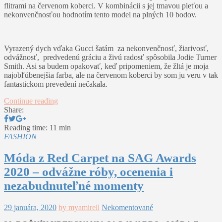
flitrami na červenom koberci. V kombinácii s jej tmavou pleťou a
nekonvenčnosťou hodnotím tento model na plných 10 bodov.
Vyrazený dych vďaka Gucci šatám za nekonvenčnosť, žiarivosť,
odvážnosť, predvedenú gráciu a živú radosť spôsobila Jodie Turner
Smith. Asi sa budem opakovať, keď pripomeniem, že žltá je moja
najobľúbenejšia farba, ale na červenom koberci by som ju veru v tak
fantastickom prevedení nečakala.
Continue reading
Share:
Reading time: 11 min
FASHION
Móda z Red Carpet na SAG Awards
2020 – odvážne róby, ocenenia i
nezabudnuteľné momenty
29 januára, 2020
by myamirell
Nekomentované