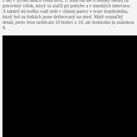
z nej v týchto šatách robia divu. U mňa má ale o bodíky menej za
priesvitný vršok, ktorý sa zračil pri pohybe a v mnohých interview.
A taktiež mi trošku vadí strih v oblasti panvy v tvare trojuholníka,
ktorý bol na fotkách jasne definovaný na stred. Malý rozpačitý
detail, preto Jenn nedávam 10 bodov z 10, ale hodnotím ju známkou
9.