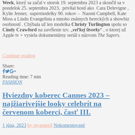
Week
, ktorý sa začal v utorok 19. septembra 2023 a skončil sa v
pondelok 25. septembra 2023, privítal hostí ako Cara Delevigne ,
Kylie Jenner, supermodelky 90. rokov – Naomi Campbell, Kate
Moss a Lindu Evangelista a mnoho známych hereckých a showbiz
osobností . Chýbala už len modelka
Christy Turlington
spolu so
Cindy Crawford
na zavŕšenie tzv. „
veľkej štvorky
“ , o ktorej už
Apple tv + vysiela dokumentárny seriál s názvom
The Supers
.
Continue reading
Share:
Reading time: 7 min
FASHION
Hviezdny koberec Cannes 2023 –
najžiarivejšie looky celebrít na
červenom koberci, časť III.
1 júna, 2023
by myamirell
Nekomentované