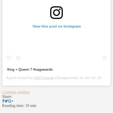
View this post on Instagram
King + Queen ? #sagawards
A post shared by
SAG Awards
(@sagawards) on
Jan 19, 2020 at 8:05pm PST
Continue reading
Share:
Reading time: 19 min