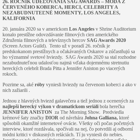
26. ROČNÍK UDEĽOVANIA SAG AWARDS – MÓDA Z
ČERVENÉHO KOBERCA, HERCI, CELEBRITY A
NEZABUDNUTEĽNÉ MOMENTY, LOS ANGELES,
KALIFORNIA
20. januára 2020 sa v americkom
Los Angeles
v Shrine Auditorium
konalo prestížne odovzdávanie filmových cien amerického
Združenia filmových a televíznych hercov
SAG Awards 2020
(Screen Actors Guild). Tento už v poradí 26. ročník je
predskokanom prestížnych a očakávaných Oskarov a zúčastňujú sa
ho významné svetové hviezdy. SAG Awards 2020 sa stal rozhodne
nezabudnuteľnou udalosťou najmä vďaka dojemnému stretnutiu
hereckých celebrít Brada Pitta a Jennifer Aniston po viacerých
rokoch.
Pozrime sa, aké
róby
vyniesli hviezdy na červenom koberci a ako v
nich zažiarili .
Jednou z hlavných hviezd galavečera a tiež jednou z ocenených za
najlepší herecký výkon v dramatickom seriáli
bola herečka
JENNIFER ANISTON
za The Morning Show. Predviedla
krémové šaty značky
DIOR
od návrhára
Johna Galliana,
ktoré
spôsobili okamžité internetové ovácie. Všetky oči počas početných
interview, ktoré rozdávala, spočívali na nej, čo potvrdili aj odborní
módni kritici v diskusných reláciách. Tí ju vyniesli do nebies.