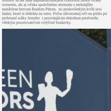
Jennifer sa tak stala najdiskutovanejšou celebritou nielen vďaka
oceneniu, ale aj vďaka spoločnému stretnutiu s niekdajším
manželom hercom Bradom Pittom, no predovšetkým kvôli sexi
šatám, ktoré si obliekla na ostro. Počas slávnostnej reči na pódiu pri
preberaní sošky Jennifer s presvitajúcim dekoltom predviedla
všetkým pozorovateľom vztýčené bradavky.