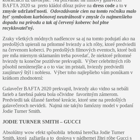
BAFTA 2020 sa preto kládol dôraz práve na
dress code
a to
v
zmysle udržateľnosti
.
Odovzdávanie cien na tomto ročníku malo
byť symbolom karbónovej neutrálnosti v zmysle čo najmenšieho
dopadu na prírodu a tak aj červený koberec bol plne
recyklovateľný.
Zraky všetkých módnych nadšencov sa aj na tomto podujatí ako na
predošlých upierali na prítomné hviezdy a ich róby, ktoré predviedli
na červenom koberci. Po predošlých filmových eventoch, ktoré boli
pre mňa miernym sklamaním treba povedať, že niektoré prítomné
hviezdy tu konečne pozitívne prekvapili. Výber celebritných rób
pôsobil nenútenejšie a o to viac im pristali, hviezdy predviedli
zaujímavý štýl i noblesu. Výber toho najlepšieho vám ponúkam v
krátkom zhodnotení:
Galavečer BAFTA 2020 prekvapil, hviezdy ako vidno sa nebáli
farieb a farebná paleta bola očividne favoritným zámerom.
Predviedli tak úžasné farebné kreácie, ktoré sme na predošlých
galavečeroch nevideli. Najmä nie takýto famózny model v podaní
Jodie Turner Smith.
JODIE TURNER SMITH – GUCCI
Absolútny wow efekt spôsobila tehotná herečka Jodie Turner
Smith, ktorá zažiarila a to doslova v nádhernej žltej róbe Gucci s