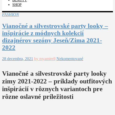
BEAUTY
SHOP
FASHION
Vianočné a silvestrovské party looky –
inšpirácie z módnych kolekcií
dizajnérov sezóny Jeseň/Zima 2021-
2022
28 decembra, 2021
by myamirell
Nekomentované
Vianočné a silvestrovské party looky
zimy 2021-2022 – príklady outfitových
inšpirácií v rôznych variantoch pre
rôzne oslavné príležitosti