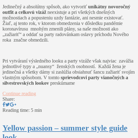
Jedinečný a absolútny spôsob, ako vytvoriť
unikátny novoročný
outfit a celkovú vizáž
neexistuje a pri všetkých dnešných
možnostiach a popusteniu uzdy fantázie, ani nesmie existovať.
Žiaľ, aj tento rok, v ktorom obmedzenia v dôsledku pandémie
koronavírusu mnohým zmenili plány, sa naše možnosti ako
„zažiariť“ a oddať sa party radovánkam oslavy príchodu Nového
roka značne obmedzili.
Pri vytváraní výsledného looku a party vizáže však najviac zavážia
jednotlivé typy a „nuansy“ ženských osobností. Každá žena je
jedinečná a všetky dámy si zaslúžia obsiahnuť šancu zažiariť svojím
vlastným spôsobom. V tomto
sprievodcovi party vianočných a
silvestrovských lookov
preskúmame
Continue reading
Share:
Reading time: 5 min
Yellow passion – summer style guide
look