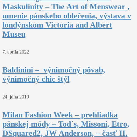
Maskulinity – The Art of Menswear ,
umenie pánskeho oblečenia, výstava v
londýnskom Victoria and Albert
Museu
7. apríla 2022
Baldinini – výnimočný pôvab,
výnimočný chic štýl
24. júna 2019
Milan Fashion Week – prehliadka
pánskej módy – Tod´s, Missoni, Etro,
DSquared2, JW Anderson, – časť II.