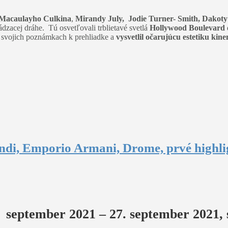
Macaulayho Culkina
,
Mirandy July,
Jodie Turner- Smith, Dakoty 
zacej dráhe. Tú osvetľovali trblietavé svetlá
Hollywood Boulevard
 svojich poznámkach k prehliadke a
vysvetlil očarujúcu estetiku kin
ndi, Emporio Armani, Drome, prvé highli
eptember 2021 – 27. september 2021, se