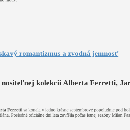
 láskavý romantizmus a zvodná jemnosť
nositeľnej kolekcii Alberta Ferretti, Ja
rta Ferretti
sa konala v jedno krásne septembrové popoludnie pod h
Milána. Posledné oficiálne dni leta zavŕšila počas letnej sezóny Mila