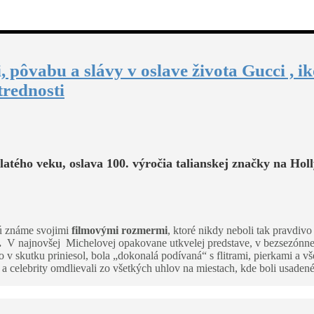
, pôvabu a slávy v oslave života Gucci ,
trednosti
latého veku, oslava 100. výročia talianskej značky na Ho
 známe svojimi
filmovými rozmermi
, ktoré nikdy neboli tak pravdiv
.
V najnovšej Michelovej opakovane utkvelej predstave, v bezsezónnej
 skutku priniesol, bola „dokonalá podívaná“ s flitrami, pierkami a v
celebrity omdlievali zo všetkých uhlov na miestach, kde boli usadené