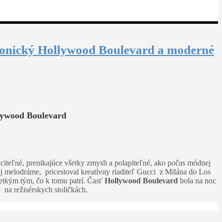
 ikonický Hollywood Boulevard a moderné
llywood Boulevard
o citeľné, prenikajúce všetky zmysli a polapiteľné, ako počas módnej
 melodráme, pricestoval kreatívny riaditeľ Gucci z Milána do Los
šetkým tým, čo k tomu patrí. Časť
Hollywood Boulevard
bola na noc
 na režisérskych stoličkách.