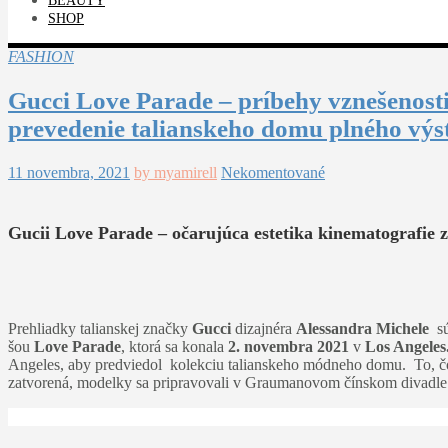
BEAUTY
SHOP
FASHION
Gucci Love Parade – príbehy vznešenosti
prevedenie talianskeho domu plného výs
11 novembra, 2021
by myamirell
Nekomentované
Gucii Love Parade – očarujúca estetika kinematografie z
Prehliadky talianskej značky
Gucci
dizajnéra
Alessandra Michele
sú
šou
Love Parade
, ktorá sa konala
2. novembra 2021
v
Los Angeles
Angeles, aby predviedol kolekciu talianskeho módneho domu. To, čo v
zatvorená, modelky sa pripravovali v Graumanovom čínskom divadle a 