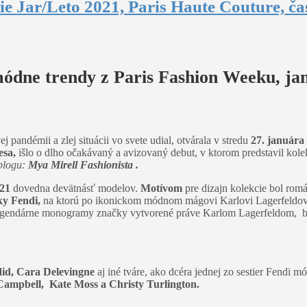
e Jar/Leto 2021, Paris Haute Couture, čas
módne trendy z Paris Fashion Weeku, ja
pandémii a zlej situácii vo svete udial, otvárala v stredu
27. januára
esa,
išlo o dlho očakávaný a avizovaný debut, v ktorom predstavil kol
 blogu:
Mya Mirell Fashionista .
021
dovedna devätnásť modelov.
Motívom
pre dizajn kolekcie bol rom
ky Fendi,
na ktorú po ikonickom módnom mágovi Karlovi Lagerfeldovi
 legendárne monogramy značky vytvorené práve Karlom Lagerfeldom, bo
did, Cara Delevingne
aj iné tváre, ako dcéra jednej zo sestier Fendi
ampbell, Kate Moss a Christy Turlington.