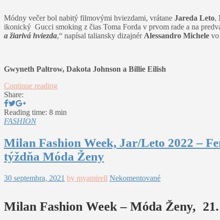
Módny večer bol nabitý filmovými hviezdami, vrátane
Jareda Leto
,
ikonický Gucci smoking z čias Toma Forda v prvom rade a na predvád
a žiarivá hviezda
,“ napísal taliansky dizajnér
Alessandro Michele
vo
Gwyneth Paltrow, Dakota Johnson a Billie Eilish
Continue reading
Share:
Reading time: 8 min
FASHION
Milan Fashion Week, Jar/Leto 2022 – Fe
týždňa Móda Ženy
30 septembra, 2021
by myamirell
Nekomentované
Milan Fashion Week – Móda Ženy, 21. s