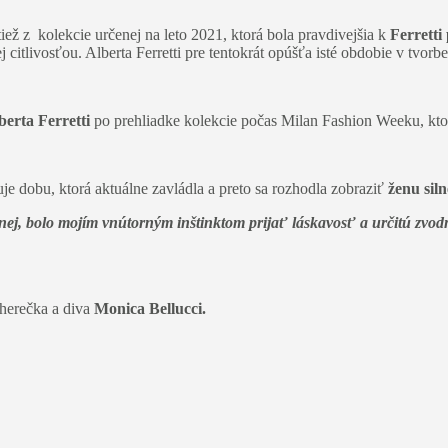
iež z kolekcie určenej na leto 2021, ktorá bola pravdivejšia k
Ferrett
itlivosťou. Alberta Ferretti pre tentokrát opúšťa isté obdobie v tvorb
berta Ferretti
po prehliadke kolekcie počas Milan Fashion Weeku, ktorá
je dobu, ktorá aktuálne zavládla a preto sa rozhodla zobraziť
ženu siln
nej, bolo mojím vnútorným inštinktom prijať láskavosť a určitú zvodn
 herečka a diva
Monica Bellucci.