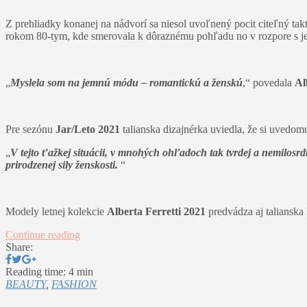
Z prehliadky konanej na nádvorí sa niesol uvoľnený pocit citeľný takt
rokom 80-tym, kde smerovala k dôraznému pohľadu no v rozpore s jej c
„
Myslela som na jemnú módu – romantickú a ženskú
,“ povedala
Al
Pre sezónu
Jar/Leto 2021
talianska dizajnérka uviedla, že si uvedomu
„
V tejto ťažkej situácii, v mnohých ohľadoch tak tvrdej a nemilosrd
prirodzenej sily ženskosti.
“
Modely letnej kolekcie
Alberta Ferretti 2021
predvádza aj talianska
Continue reading
Share:
Reading time: 4 min
BEAUTY
,
FASHION