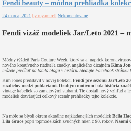
Fendi beauty – módna prehliadka kolekci
24 marca, 2021
by myamirell
Nekomentované
Fendi vizáž modeliek Jar/Leto 2021 – 
Módny týždeň Paris Couture Week, ktorý sa aj napriek koronavírusovej 
nového kreatívneho riaditeľa značky, anglického dizajnéra
Kima Jon
môžete prečítať na tomto blogu v histórii. Sledujte Facebook stránku
Kim Jones predstavil v novej kolekcii
Fendi pre sezónu Jar/Leto 2
rozdielov medzi pohlaviami.
Druhým motívom
bola
história znač
vintage kabeliek so zamatovými stuhami. Tie dostali nový vzhľad a
modeliek dotvárajúci celkový scenár prehliadky tejto kolekcie.
Na móle sa blysli okrem aktuálne najžiadanejších modeliek
Bella Ha
Lila Grace
popri topmodelkách zvučných mien z 90. rokov,
Naomi C