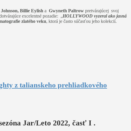
Johnson, Billie Eylish
a
Gwyneth Paltrow
pretvárajúcej svoj
dotvárajúce excelentné pozadie: „
HOLLYWOOD vyzeral ako jasná
ematografie zlatého veku
, ktorá je často súčasťou jeho kolekcií.
ghty z talianskeho prehliadkového
zóna Jar/Leto 2022, časť I .