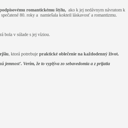
i podpisovému romantickému štýlu,
ako k jej nedávnym návratom k
e spečatené 80. roky a namiešala kokteil láskavosť a romantizmu.
 bola v súlade s jej víziou.
ejšiu
, ktorá potrebuje
praktické oblečenie na každodenný život.
ú jemnosť. Verím, že to vyplýva zo sebavedomia a z prijatia