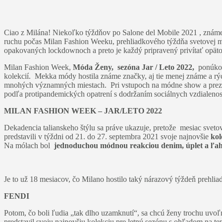
Ciao z Milána! Niekoľko týždňov po Salone del Mobile 2021 , známej
ruchu počas Milan Fashion Weeku, prehliadkového týždňa svetovej mó
opakovaných lockdownoch a preto je každý pripravený privítať opäto
Milan Fashion Week,
Móda Ženy,
sezóna
Jar / Leto 2022,
ponúkol
kolekcií. Mekka módy hostila známe značky, aj tie menej známe a r
mnohých významných miestach. Pri vstupoch na módne show a prezentá
podľa protipandemických opatrení s dodržaním sociálnych vzdialenos
MILAN FASHION WEEK – JAR/LETO 2022
Dekadencia talianskeho štýlu sa práve ukazuje, pretože mesiac sv
predstavili v týždni od 21. do 27. septembra 2021 svoje najnovšie
kol
Na mólach bol
jednoduchou módnou reakciou denim, úplet a ľah
Je to už 18 mesiacov, čo Milano hostilo taký nárazový týždeň prehl
FENDI
Potom, čo boli ľudia „tak dlho uzamknutí“, sa chcú ženy trochu uvo
predstavil svoju najnovšiu kolekciu pre letnú sezónu s ohľadom na te