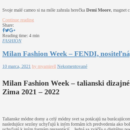
Svoje malé cameo si na móle zahrala herečka
Demi Moore
, magnet c
Continue reading
Share:
Reading time: 4 min
FASHION
Milan Fashion Week – FENDI, nositeľná,
10 marca, 2021
by myamirell
Nekomentované
Milan Fashion Week – talianski dizajné
Zima 2021 – 2022
Talianske módne domy a celý módny svet sa potácajú na burácajúcom 
nasledujúce sezóny uchyľujú k iným formám ich predvedenia ako bo
uchyľujú k iným formám prezentácií. Jedná sa zväčša o digitálnu podo