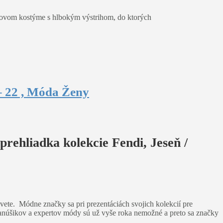
vicovom kostýme s hlbokým výstrihom, do ktorých
– 22 , Móda Ženy
rehliadka kolekcie Fendi, Jeseň /
ete. Módne značky sa pri prezentáciách svojich kolekcií pre
núšikov a expertov módy sú už vyše roka nemožné a preto sa značky