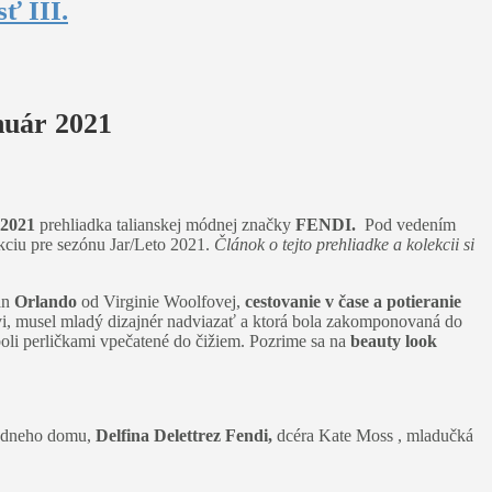
ť III.
nuár 2021
 2021
prehliadka talianskej módnej značky
FENDI.
Pod vedením
ekciu pre sezónu Jar/Leto 2021.
Článok o tejto prehliadke a kolekcii si
án
Orlando
od Virginie Woolfovej,
cestovanie v čase a potieranie
, musel mladý dizajnér nadviazať a ktorá bola zakomponovaná do
li perličkami vpečatené do čižiem. Pozrime sa na
beauty look
 módneho domu,
Delfina Delettrez Fendi,
dcéra Kate Moss , mladučká