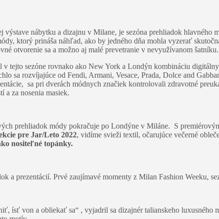
 výstave nábytku a dizajnu v Milane, je sezóna prehliadok hlavného m
dy, ktorý prináša náhľad, ako by jedného dňa mohla vyzerať skutočná
vné otvorenie sa a možno aj malé prevetranie v nevyužívanom šatníku
 v tejto sezóne rovnako ako New York a Londýn kombináciu digitálny
ýchlo sa rozvíjajúce od Fendi, Armani, Vesace, Prada, Dolce and Gabb
cie, sa pri dverách módnych značiek kontrolovali zdravotné preukazy
tí a za nosenia masiek.
etových prehliadok módy pokračuje po Londýne v Miláne. S premiérový
ekcie pre Jar/Leto 2022
, vidíme svieži textil, očarujúce večerné obl
ko nositeľné topánky.
iadok a prezentácií. Prvé zaujímavé momenty z Milan Fashion Weeku, s
ľniť, ísť von a obliekať sa“ , vyjadril sa dizajnér talianskeho luxu
nto motív.