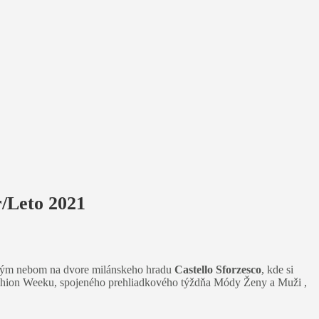
r/Leto 2021
olým nebom na dvore milánskeho hradu
Castello Sforzesco
, kde si
n Fashion Weeku, spojeného prehliadkového týždňa Módy Ženy a Muži ,