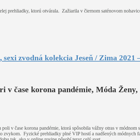
elej prehliadky, ktorú otvárala. Zažiarila v čiernom saténovom noha
 sexi zvodná kolekcia Jeseň / Zima 2021 
ri v čase korona pandémie, Móda Ženy, p
poli v čase korona pandémie, ktorá spôsobila vážny otras v módnom sv
lo zvykom. Fyzické prehliadky plné VIP hostí a nadšených módnych fa
bu tak, ako v online rovine pôsobí teraz celý svet.