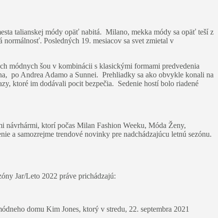
esta talianskej módy opäť nabitá. Milano, mekka módy sa opäť teší z
 normálnosť. Posledných 19. mesiacov sa svet zmietal v
.
ch módnych šou v kombinácii s klasickými formami predvedenia
ana, po Andrea Adamo a Sunnei. Prehliadky sa ako obvykle konali na
, ktoré im dodávali pocit bezpečia. Sedenie hostí bolo riadené
mi návrhármi, ktorí počas Milan Fashion Weeku, Móda Ženy,
ečenie a samozrejme trendové novinky pre nadchádzajúcu letnú sezónu.
ezóny Jar/Leto 2022 práve prichádzajú:
sného módneho domu Kim Jones, ktorý v stredu, 22. septembra 2021