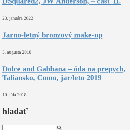
DSquared2, JW Anderson, – časť II.
23. januára 2022
Jarno-letný bronzový make-up
3. augusta 2018
Dolce and Gabbana – óda na prepych,
Taliansko, Como, jar/leto 2019
10. júla 2018
hladať