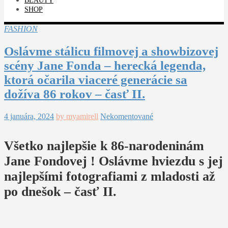
BEAUTY
SHOP
FASHION
Oslávme stálicu filmovej a showbizovej
scény Jane Fonda – herecká legenda,
ktorá očarila viaceré generácie sa
dožíva 86 rokov – časť II.
4 januára, 2024
by myamirell
Nekomentované
Všetko najlepšie k 86-narodeninám
Jane Fondovej ! Oslávme hviezdu s jej
najlepšími fotografiami z mladosti až
po dnešok – časť II.