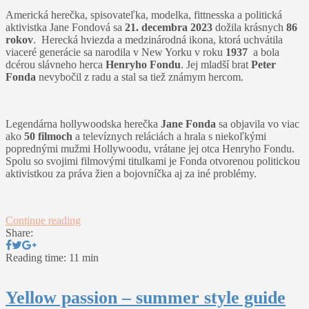
Americká herečka, spisovateľka, modelka, fittnesska a politická
aktivistka Jane Fondová sa
21. decembra 2023
dožila krásnych
86
rokov
. Herecká hviezda a medzinárodná ikona, ktorá uchvátila
viaceré generácie sa narodila v New Yorku v roku
1937
a bola
dcérou slávneho herca
Henryho Fondu
. Jej mladší brat
Peter
Fonda
nevybočil z radu a stal sa tiež známym hercom.
Legendárna hollywoodska herečka
Jane Fonda
sa objavila vo viac
ako
50 filmoch
a televíznych reláciách a hrala s niekoľkými
poprednými mužmi Hollywoodu, vrátane jej otca Henryho Fondu.
Spolu so svojimi filmovými titulkami je Fonda otvorenou politickou
aktivistkou za práva žien a bojovníčka aj za iné problémy.
Continue reading
Share:
Reading time: 11 min
Yellow passion – summer style guide