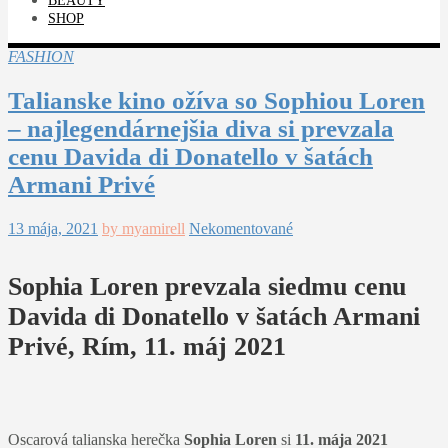
BEAUTY
SHOP
FASHION
Talianske kino ožíva so Sophiou Loren
– najlegendárnejšia diva si prevzala
cenu Davida di Donatello v šatách
Armani Privé
13 mája, 2021
by myamirell
Nekomentované
Sophia Loren prevzala siedmu cenu
Davida di Donatello v šatách Armani
Privé, Rím, 11. máj 2021
Oscarová talianska herečka
Sophia Loren
si
11. mája 2021