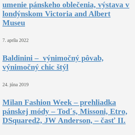
umenie pánskeho oblečenia, výstava v
londýnskom Victoria and Albert
Museu
7. apríla 2022
Baldinini – výnimočný pôvab,
výnimočný chic štýl
24. júna 2019
Milan Fashion Week – prehliadka
pánskej módy – Tod´s, Missoni, Etro,
DSquared2, JW Anderson, – časť II.