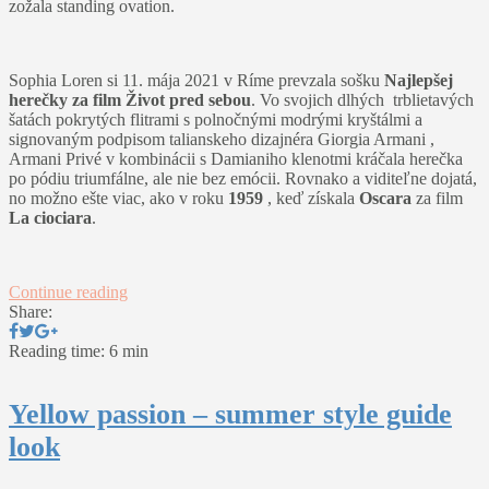
zožala standing ovation.
Sophia Loren si 11. mája 2021 v Ríme prevzala sošku
Najlepšej
herečky za film Život pred sebou
. Vo svojich dlhých trblietavých
šatách pokrytých flitrami s polnočnými modrými kryštálmi a
signovaným podpisom talianskeho dizajnéra Giorgia Armani ,
Armani Privé v kombinácii s Damianiho klenotmi kráčala herečka
po pódiu triumfálne, ale nie bez emócii. Rovnako a viditeľne dojatá,
no možno ešte viac, ako v roku
1959
, keď získala
Oscara
za film
La ciociara
.
Continue reading
Share:
Reading time: 6 min
Yellow passion – summer style guide
look