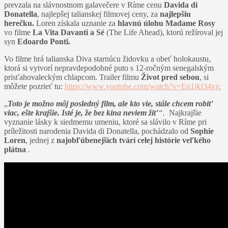
prevzala na slávnostnom galavečere v Ríme cenu
Davida di
Donatella
, najlepšej talianskej filmovej ceny, za
najlepšiu
herečku.
Loren získala uznanie za
hlavnú úlohu Madame Rosy
vo filme
La Vita Davanti a Sé
(The Life Ahead), ktorú režíroval jej
syn
Edoardo Ponti.
Vo filme hrá talianska Diva starnúcu židovku a obeť holokaustu,
ktorá si vytvorí nepravdepodobné puto s 12-ročným senegalským
prisťahovaleckým chlapcom. Trailer filmu
Život pred sebou
, si
môžete pozrieť tu:
https://www.youtube.com/watch?v=En1jkf34xjc
„
Toto je možno môj posledný film, ale kto vie, stále chcem robiť
viac, ešte krajšie. Isté je, že bez kina neviem žiť
“.
Najkrajšie
vyznanie lásky k siedmemu umeniu, ktoré sa slávilo v Ríme pri
príležitosti narodenia Davida di Donatella, pochádzalo od
Sophie
Loren
, jednej z
najobľúbenejších tvárí celej histórie veľkého
plátna
.