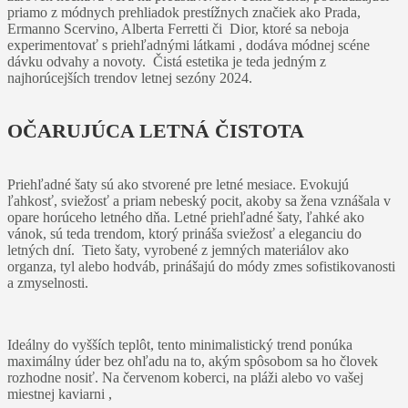
priamo z módnych prehliadok prestížnych značiek ako Prada,
Ermanno Scervino, Alberta Ferretti či Dior, ktoré sa neboja
experimentovať s priehľadnými látkami , dodáva módnej scéne
dávku odvahy a novoty. Čistá estetika je teda jedným z
najhorúcejších trendov letnej sezóny 2024.
OČARUJÚCA LETNÁ ČISTOTA
Priehľadné šaty sú ako stvorené pre letné mesiace. Evokujú
ľahkosť, sviežosť a priam nebeský pocit, akoby sa žena vznášala v
opare horúceho letného dňa. Letné priehľadné šaty, ľahké ako
vánok, sú teda trendom, ktorý prináša sviežosť a eleganciu do
letných dní. Tieto šaty, vyrobené z jemných materiálov ako
organza, tyl alebo hodváb, prinášajú do módy zmes sofistikovanosti
a zmyselnosti.
Ideálny do vyšších teplôt, tento minimalistický trend ponúka
maximálny úder bez ohľadu na to, akým spôsobom sa ho človek
rozhodne nosiť. Na červenom koberci, na pláži alebo vo vašej
miestnej kaviarni ,