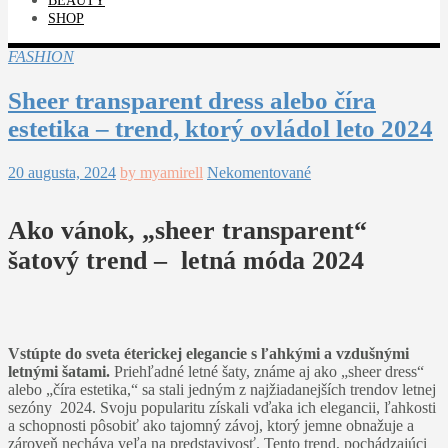
BEAUTY
SHOP
FASHION
Sheer transparent dress alebo číra
estetika – trend, ktorý ovládol leto 2024
20 augusta, 2024
by myamirell
Nekomentované
Ako vánok, „sheer transparent“
šatový trend – letná móda 2024
Vstúpte do sveta éterickej elegancie s ľahkými a vzdušnými
letnými šatami.
Priehľadné letné šaty, známe aj ako „sheer dress“
alebo „číra estetika,“ sa stali jedným z najžiadanejších trendov letnej
sezóny 2024. Svoju popularitu získali vďaka ich elegancii, ľahkosti
a schopnosti pôsobiť ako tajomný závoj, ktorý jemne obnažuje a
zároveň necháva veľa na predstavivosť. Tento trend, pochádzajúci