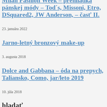
Milan Fashion Week – prehliadka
pánskej módy – Tod´s, Missoni, Etro,
DSquared2, JW Anderson, – časť II.
23. januára 2022
Jarno-letný bronzový make-up
3. augusta 2018
Dolce and Gabbana – óda na prepych,
Taliansko, Como, jar/leto 2019
10. júla 2018
hladať