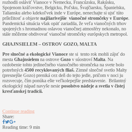
rozhodli osláviť Vianoce v Nemecku, Francúzsku, Rakúsku,
Spojenom kráľovstve, Belgicku, Poľsku, Švajčiarsku, Španielsku,
Taliansku alebo kdekoľvek inde v Európe, nenechajte si ujsť túto
príležitosť a objavte
najžiarivejšie vianočné stromčeky v Európe
.
Pandemická situácia však opäť zariadila, že veľa vianočných trhov
spojených s hromadnou oslavou vianočnej atmosféry nekonalo, no
stále môžeme obdivovať vianočné stromčeky európskych metropol.
GHAJNSIELEM – OSTROV GOZO, MALTA
Pre slnečné a ekologické Vianoce
ste si tento rok mohli zájsť do
mesta
Għajnsielem
na ostrove
Gozo
v súostroví
Malta
. Na
ozdobenie tohto jedinečného vianočného stromčeka na svete bolo
potrebných
4500 recyklovaných fliaš.
Zimné slnečné svetlo Malty
(presnejšie Gozo) preniká cez deň do tejto jedle, pričom v noci ju
rozsvecuje, čím ponúka ešte veľkolepejšie predstavenie. Brilantný
ekologický nápad navyše nesie
posolstvo nádeje a svetla v čistej
kresťanskej tradícii.
Continue reading
Share:
Reading time: 9 min