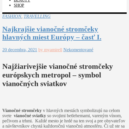
BEAUTY
SHOP
FASHION
,
TRAVELLING
Najkrajšie vianočné stromčeky
hlavných miest Európy – časť I.
20 decembra, 2021
by myamirell
Nekomentované
Najžiarivejšie vianočné stromčeky
európskych metropol – symbol
vianočných sviatkov
Vianočné stromčeky
v hlavných mestách symbolizujú na celom
svete
vianočné sviatky
so svojimi betlehemami, vareným vínom,
pečivom a trhmi. Každé mesto je hrdé na ten svoj a pre obyvateľov
a návštevníkov chystá každoročnú vianočnú atmosféru. Či už ste sa