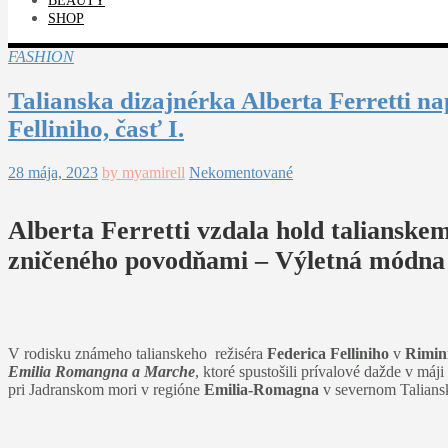
BEAUTY
SHOP
FASHION
Talianska dizajnérka Alberta Ferretti n
Felliniho, časť I.
28 mája, 2023
by myamirell
Nekomentované
Alberta Ferretti vzdala hold taliansk
zničeného povodňami – Výletná módna š
V rodisku známeho talianskeho režiséra
Federica Felliniho
v
Rimin
Emilia Romangna a Marche
, ktoré spustošili prívalové dažde v máj
pri Jadranskom mori v regióne
Emilia-Romagna
v severnom Talians