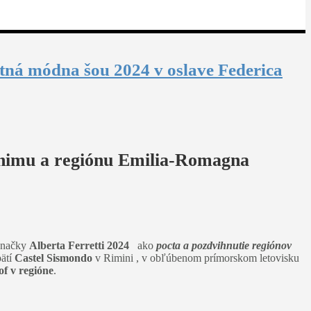
etná módna šou 2024 v oslave Federica
linimu a regiónu Emilia-Romagna
 značky
Alberta Ferretti 2024
ako
pocta a pozdvihnutie regiónov
pätí
Castel Sismondo
v Rimini , v obľúbenom prímorskom letovisku
f v regióne
.