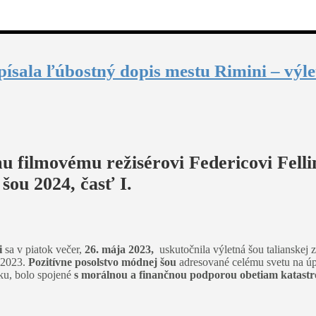
apísala ľúbostný dopis mestu Rimini – výl
emu filmovému režisérovi Federicovi Fel
ou 2024, časť I.
i
sa v piatok večer,
26. mája 2023,
uskutočnila výletná šou talianskej
i 2023.
Pozitívne posolstvo módnej šou
adresované celému svetu na ú
ku, bolo spojené
s morálnou a finančnou podporou obetiam katastro