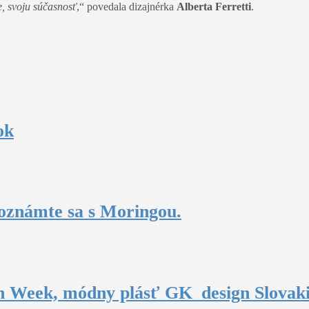
, svoju súčasnosť
,“ povedala dizajnérka
Alberta Ferretti
.
ok
oznámte sa s Moringou.
n Week, módny plásť GK_design Slovak