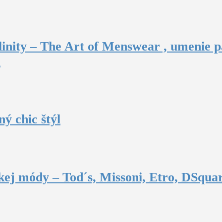
inity – The Art of Menswear , umenie p
u
ý chic štýl
ej módy – Tod´s, Missoni, Etro, DSquar