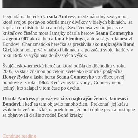
Legendárna herečka
Ursula Andress
, medzinárodný sexsymbol,
ktorá svojou postavou očarila masy divákov v bielych bikinách, sa
zapísala do histórie kina a módy. Sexi Venuša vynárajúca sa z
krištáľovo čistého mora Jamajky očarila hercov
Seana Conneryho
– agenta 007
ako aj herca
Iana Fleminga
, autora ságy o Jamesovi
Bondovi. Charizmatická herečka sa preslávila ako
najkrajšia Bond
Girl
, ktorá bola prvá v najsexi bikinách a po začatí svojej kariéry v
roku
1945
sa vyšplhala do úžasných výšok.
Švajčiarsko-nemecká herečka, ktorá odišla do dôchodku v roku
2005, sa stala známou po celom svete ako ikonická potápačka
Honey Ryder
a láska herca
Seana Conneryho
vo vôbec prvej
bondovke z roku
1962
. Keď vyliezla z vody , Connery nebol
jediný, kto zalapal v tom čase po dychu.
Ursula Andress
je považovaná
za najkrajšiu ženu v Jamesovi
Bondovi
, i keď sa tam objavilo mnoho žien. Prekonať jej krásu
však bolo veľmi ťažké, napriek tomu, že bola úplne prvá a postupne
sa objavovali ďalšie zvodné Bond krásky.
Continue reading