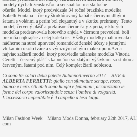
modely dýchali ženskosťou a sensualitou ma skutočne
očarila. Model, ktorý predvádzala 34 ročná brazílska modelka
Isabelli Fontana – čierny štruktúrovaný kabát s čiernymi dlhými
šatami s volánmi a perím bol elegantný a v skutku prekrásny. Tento
model, červený plášť a prekrásne čierne šaty z peria, v ktorých
modelka predstavovala hotového anjela v čiernom prevedení, boli
pre mňa najkrajšie z celej kolekcie. Všetky modelky mali rovnako
nádherne na stred upravené romantické ženské účesy s jemnými
vlnkamim okolo tváre a s výrazným očným make-upom.Azda
najviac zažiaril model, ktorý predviedla talianska modelka Vittoria
Ceretti – červený plášť s kapucňou so zlatými výšivkami so stuhou a
červenými šatami pod ním. Celý komplet žiaril noblesou.
Ci sono tre colori della palette Autunno/Inverno 2017 – 2018 di
ALBERTA FERRETTI
: giallo con sfumature senape, rosso,
bianco e nero. Gli abiti sono lunghi e femminili, accarezzano le
forme del corpo valorizzandole senza l’ombra di volgarità.
L’accessorio imperdibile è il cappello a tesa larga.
Milan Fashion Week – Milano Moda Donna, february 22th 2017, ALB
com