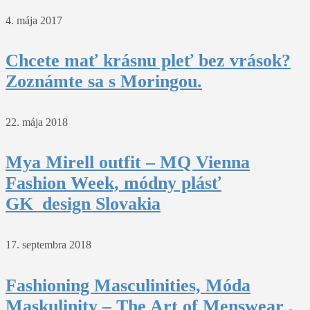
4. mája 2017
Chcete mať krásnu pleť bez vrások?
Zoznámte sa s Moringou.
22. mája 2018
Mya Mirell outfit – MQ Vienna
Fashion Week, módny plásť
GK_design Slovakia
17. septembra 2018
Fashioning Masculinities, Móda
Maskulinity – The Art of Menswear ,