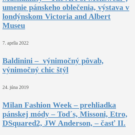
umenie pánskeho oblečenia, výstava v
londýnskom Victoria and Albert
Museu
7. apríla 2022
Baldinini – výnimočný pôvab,
výnimočný chic štýl
24. júna 2019
Milan Fashion Week – prehliadka
pánskej módy – Tod´s, Missoni, Etro,
DSquared2, JW Anderson, – časť II.