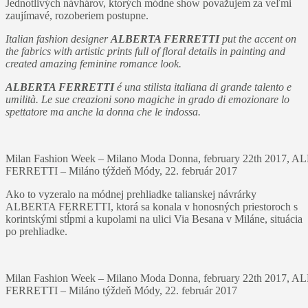
Jednotlivých návhárov, ktorých módne show považujem za veľmi
zaujímavé, rozoberiem postupne.
Italian fashion designer
ALBERTA FERRETTI
put the accent on
the fabrics with artistic prints full of floral details in painting and
created amazing feminine romance look.
ALBERTA FERRETTI
é una stilista italiana di grande talento e
umilità. Le sue creazioni sono magiche in grado di emozionare lo
spettatore ma anche la donna che le indossa.
Milan Fashion Week – Milano Moda Donna, february 22th 2017,
FERRETTI – Miláno týždeň Módy, 22. február 2017
Ako to vyzeralo na módnej prehliadke talianskej návrárky
ALBERTA FERRETTI, ktorá sa konala v honosných priestoroch s
korintskými stĺpmi a kupolami na ulici Via Besana v Miláne, situácia
po prehliadke.
Milan Fashion Week – Milano Moda Donna, february 22th 2017,
FERRETTI – Miláno týždeň Módy, 22. február 2017