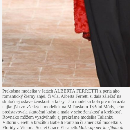
Prekrásna modelka v šatách ALBERTA FERRETTI z peria ako
romantický čierny anjel, či víla. Alberta Ferretti si dala záležať na
skutočnej oslave ženskosti a krásy.
Táto modelka bola pre mňa azda
najkrajšia zo všetkých modeliek na Milánskom Týždni Módy, lebo
predstavovala skutočnú krásu a mala v sebe ženskosť a krehkosť.
Rovnako môžem vyzdvihnúť aj prekrásne modelka Talianku
Vittoriu Ceretti a brazílku Isabelli Fontana či americkú modelku z
Floridy z Victoria Secret Grace Elisabeth.
Make-up per la sfilata di