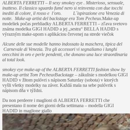
ALBERTA FERRETTI – Il sexy smokey eye . Misterioso, sensuale,
inatteso. Il classico sguardo fumé nero si reinventa con due tocchi
inediti di colore, il rosso e l’oro. L´ispirazione era Venezia di
notte. Make-up artist del backstage era Tom Pecheux.
Make-up
modeliek počas prehliadky ALBERTA FERRETTI – zľava svetovo
známa modelka GIGI HADID a jej „sestra“ BELLA HADID s
výrazným make-upom s aplikáciou červenej na strede viečok
Alcune delle sue modelle hanno indossato la maschera, tipica del
Carnevale di Venezia. Tra gli accessori vi segnaliamo i lunghi
orecchini in oro e perle pendenti, che donano una luce straordinaria
al total look.
smokey eye make-up of the ALBERTA FERRETTI fashion show by
make-up artist Tom Pecheux
Backstage – zákulisie s modelkou GIGI
HADID v žltom pulóvri s nápisom Saturday (sobota) v ktorých
vyšli všetky modelky na záver. Každá mala na sebe pulóvrik s
nápisom dňa v týždni.
Da non perdeere i maglioni di ALBERTA FERRETTI che
presentano il nome dei giorni della settimana – modella GIGI
HADID in maglione giallo