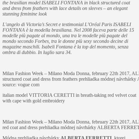
the brasilian model ISABELI FONTANA in black structured coat
and dress from feathers with lace details on sleeves – an elegant
stunning feminine look
L’angelo di Victoria’s Secret e testimonial L’Oréal Paris ISABELI
FONTANA è la modella brasiliana. Nel 2008 faceva parte delle 15
modelle più pagate al mondo, una tra le modelle più pagate del
mondo secondo Forbes, tra le donne più sexy secondo decine di
magazine maschili. Isabeli Fontana è la top del momento, senza
ombra di dubbio. In luglio sara 34.
Milan Fashion Week – Milano Moda Donna, february 22th 2017, AL
structured coat and dress from feathers prehliadka módnej návrh
source: vogue com
italian model VITTORIA CERETTI in breath-taking red velvet coat
with cape with gold embroidery
Milan Fashion Week – Milano Moda Donna, february 22th 2017, ALB
red coat and dress prehliadka módnej návrhárky ALBERTA FERRETT
Módna prehliadka návrhárky
ALBERTA FERRETTI
, ktorej