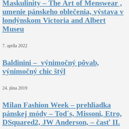
Maskulinity – The Art of Menswear ,
umenie pánskeho oblečenia, výstava v
londýnskom Victoria and Albert
Museu
7. apríla 2022
Baldinini – výnimočný pôvab,
výnimočný chic štýl
24. júna 2019
Milan Fashion Week – prehliadka
pánskej módy – Tod´s, Missoni, Etro,
DSquared2, JW Anderson, – časť II.