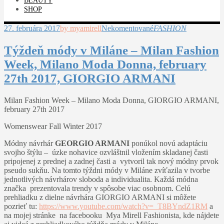
BEAUTY
SHOP
27. februára 2017
by myamirell
Nekomentované
FASHION
Týždeň módy v Miláne – Milan Fashion
Week, Milano Moda Donna, february
27th 2017, GIORGIO ARMANI
Milan Fashion Week – Milano Moda Donna, GIORGIO ARMANI,
february 27th 2017
Womenswear Fall Winter 2017
Módny návrhár
GEORGIO ARMANI
ponúkol novú adaptáciu
svojho štýlu – úzke nohavice ozvláštnil vložením skladanej časti
pripojenej z prednej a zadnej časti a vytvoril tak nový módny prvok
pseudo sukňu. Na tomto týždni módy v Miláne zvíťazila v tvorbe
jednotlivých návrhárov sloboda a individualita. Každá módna
značka prezentovala trendy v spôsobe viac osobnom. Celú
prehliadku z dielne návrhára GIORGIO ARMANI si môžete
pozrieť tu:
https://www.youtube.com/watch?v=_T8BYndZ1RM
a
na mojej stránke na facebooku Mya Mirell Fashionista, kde nájdete